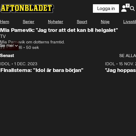
Logga in
Hem
Serier
Nyheter
Sport
Nöje
Livsstil
Mia Parnevik: "Jag tror att det kan bli helgalet"
TV
Mia Parnevik om dotterns framtid.
Se mer
TV
•
17.08.16
•
50 sek
Senast
SE ALLA
IDOL
•
1 DEC. 2023
0:56
IDOL
•
15 NOV.
Finalisterna: "Idol är bara början"
"Jag hoppas 