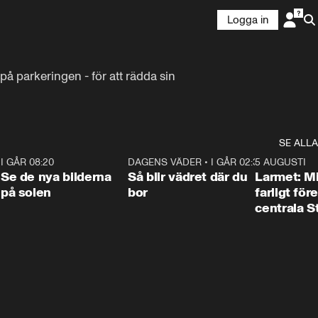
Logga in
på parkeringen - för att rädda sin 
SE ALLA
6
I GÅR 08:20
0:31
DAGENS VÄDER
•
I GÅR 02:30
1:06
5 AUGUSTI
Se de nya bilderna
Så blir vädret där du
Larmet: M
på solen
bor
farligt för
centrala 