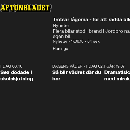
Trotsar lågorna - för att rädda bi
Nyheter
Flera bilar stod i brand i Jordbro na
egen bil.
Nyheter
•
17.08.16
•
84 sek
Haninge
I DAG 06:40
0:47
DAGENS VÄDER
•
I DAG 02:30
1:06
I GÅR 19:07
Sex dödade i
Så blir vädret där du
Dramatisk
skolskjutning
bor
med miraku