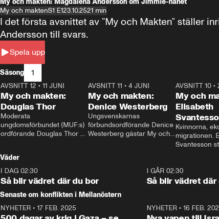
My och makten: Magdalena Andersson om Jimmie-hånet
My och makten
S1 E1
23.10.25
21 min
I det första avsnittet av ”My och Makten” ställe
Andersson till svars.
Spela upp
1
Säsong
AVSNITT 12
•
11 JUNI
26:27
AVSNITT 11
•
4 JUNI
23:40
AVSNITT 10
•
My och makten:
My och makten:
My och ma
Douglas Thor
Denice Westerberg
Elisabeth
Moderata 
Ungsvenskarnas 
Svantess
ungdomsförbundet (MUF:s) 
förbundsordförande Denice 
Kvinnorna, ek
ordförande Douglas Thor 
Westerberg gästar My och 
migrationen. E
gästar My och makten. I 
makten. I avsnittet 
Svantesson stäl
avsnittet diskuteras 
diskuteras migrationsfrågan 
när finansmini
Väder
tonårsutvisningarna och hur 
och hur SD ska locka 
Moderaterna ska locka 
kvinnliga väljare. 
I DAG 02:30
1:06
I GÅR 02:30
väljare till valet i höst. 
Så blir vädret där du bor
Så blir vädret där
Senaste om konflikten i Mellanöstern
NYHETER
•
17 FEB. 2025
0:45
NYHETER
•
16 FEB. 20
500 dagar av krig i Gaza – se
Nya vapen till Isr