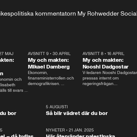
r inrikespolitiska kommentatorn My Rohwedder Soci
27 MAJ
3:51
AVSNITT 9
•
30 APRIL
24:00
AVSNITT 8
•
16 APRIL
25:1
kten:
My och makten:
My och makten:
Mikael Damberg
Nooshi Dadgostar
on
Ekonomin, 
V-ledaren Nooshi Dadgostar
finansministerrollen och 
pressas internt om 
onomin och 
demografikrisen. 
regeringsfrågan.

lisabeth 
Oppositionen ställs till svars 
I Aftonbladets 
ls till svars 
när Socialdemokraternas 
partiledarutfrågning ”My 
stern gästar 
Mikael Damberg gästar My 
och Makten” sätter hon ner 
My och Makten. 
och Makten. 
foten mot kritikerna:

1:06
5 AUGUSTI
1:0
– Vi ställer upp i val. Ska vi 
 du bor
Så blir vädret där du bor
vara med så sitter vi förstås 
25
1:22
NYHETER
•
21 JAN. 2025
0:5
ael – då hyllas
Här återvänder palestinska