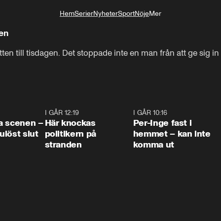
Hem
Serier
Nyheter
Sport
Nöje
Mer
Livsstil
len
tten till tisdagen. Det stoppade inte en man från att ge sig in 
0:42
I GÅR 12:19
0:45
I GÅR 10:16
1:2
a scenen –
Här knockas
Per-Inge fast i
löst slut
politikern på
hemmet – kan inte
stranden
komma ut