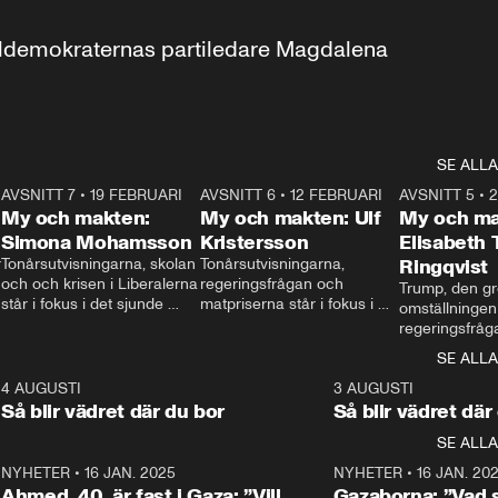
aldemokraternas partiledare Magdalena 
SE ALLA
7
AVSNITT 7
•
19 FEBRUARI
24:30
AVSNITT 6
•
12 FEBRUARI
27:30
AVSNITT 5
•
My och makten:
My och makten: Ulf
My och ma
Simona Mohamsson
Kristersson
Elisabeth
 
Tonårsutvisningarna, skolan 
Tonårsutvisningarna, 
Ringqvist
och och krisen i Liberalerna 
regeringsfrågan och 
Trump, den gr
står i fokus i det sjunde 
matpriserna står i fokus i 
omställningen
avsnittet av ”My och 
det sjätte avsnittet av ”My 
regeringsfråga
makten”. Se när 
och makten”. Se när 
centrum i det 
SE ALLA
Aftonbladets inrikespolitiska 
Aftonbladets inrikespolitiska 
avsnittet av ”
kommentator My 
kommentator My 
6
4 AUGUSTI
1:06
3 AUGUSTI
Makten”. Se nä
Rohwedder ställer 
Rohwedder ställer 
Så blir vädret där du bor
Så blir vädret där
Aftonbladets in
utbildnings- och 
statsminister Ulf Kristersson 
kommentator 
SE ALLA
integrationsminister Simona 
till svars.
Rohwedder stäl
Mohamsson till svars.
Centerpartiets
2
NYHETER
•
16 JAN. 2025
1:01
NYHETER
•
16 JAN. 20
Thand Ring till
Ahmed, 40, är fast i Gaza: ”Vill
Gazaborna: ”Vad s