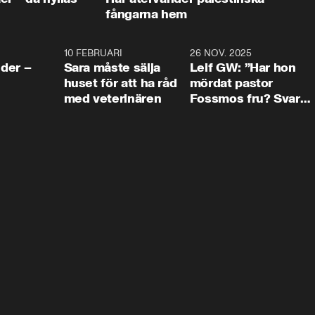
fångarna hem
4:24
10 FEBRUARI
4:13
26 NOV. 2025
8:1
der –
Sara måste sälja
Leif GW: ”Har hon
huset för att ha råd
mördat pastor
med veterinären
Fossmos fru? Svar
nej.”