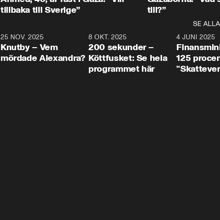
tillbaka till Sverige”
till?”
SE ALLA
3
25 NOV. 2025
31:05
8 OKT. 2025
4:29
4 JUNI 2025
Knutby – Vem
200 sekunder –
Finansmin
mördade Alexandra?
Köttfusket: Se hela
125 procent
programmet här
"Skattever
viktig uppg