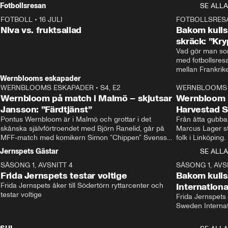
Rydström tar över
Fotbollsresan
SE ALLA
FOTBOLL
•
16 JULI
0:44
FOTBOLLSRES
Niva vs. fruktsallad
Bakom kulis
skräck: ”Kry
Vad gör man som
med fotbollsres
Wernblooms eskapader
WERNBLOOMS ESKAPADER
•
S4, E2
38:23
WERNBLOOMS 
Wernbloom på match i Malmö – skjutsar
Wernbloom 
Jansson: ”Färdtjänst”
Harvestad 
Pontus Wernbloom är i Malmö och grottar i det 
Från åtta gubbar 
skånska självförtroendet med Björn Ranelid, går på 
Marcus Lager sta
MFF-match med komikern Simon ”Chippen” Svensson 
folk i Linköping
och hjälper skadade stjärnbacken Pontus Jansson 
och Wernbloom kl
Jernspets Gästar
SE ALLA
hem. 
SÄSONG 1, AVSNITT 4
13:37
SÄSONG 1, AVS
Frida Jernspets testar voltige
Bakom kuli
Frida Jernspets åker till Södertörn ryttarcenter och 
Internation
testar voltige
Frida Jernspets 
Sweden Interna