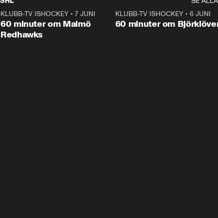
SHL
SE ALLA
KLUBB-TV ISHOCKEY
•
7 JUNI
1:02:53
KLUBB-TV ISHOCKEY
•
6 JUNI
1:0
Plus
60 minuter om Malmö
60 minuter om Björklöve
Redhawks