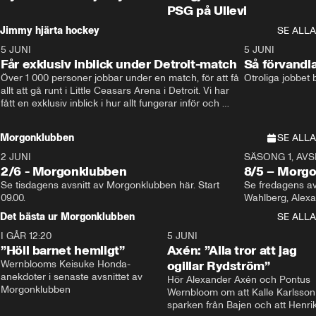
PSG på Ullevi
Jimmy hjärta hockey
SE ALLA
5 JUNI
11:14
5 JUNI
Får exklusiv inblick under Detroit-match
Så förvandl
Över 1 000 personer jobbar under en match, för att få 
Otroliga jobbet
allt att gå runt i Little Ceasars Arena i Detroit. Vi har 
fått en exklusiv inblick i hur allt fungerar inför och 
under match i världens bästa hockeyliga
Morgonklubben
SE ALLA
2 JUNI
SÄSONG 1, AVSN
2/6 - Morgonklubben
8/5 – Morg
Se tisdagens avsnitt av Morgonklubben här. Start 
Se fredagens av
09.00. 
Det bästa ur Morgonklubben
SE ALLA
I GÅR 12:20
1:14
5 JUNI
”Höll barnet hemligt”
Axén: ”Alla tror att jag
Wernblooms Keisuke Honda-
ogillar Rydström”
anekdoter i senaste avsnittet av 
Hör Alexander Axén och Pontus 
Morgonklubben
Wernbloom om att Kalle Karlsson 
sparken från Bajen och att Henrik