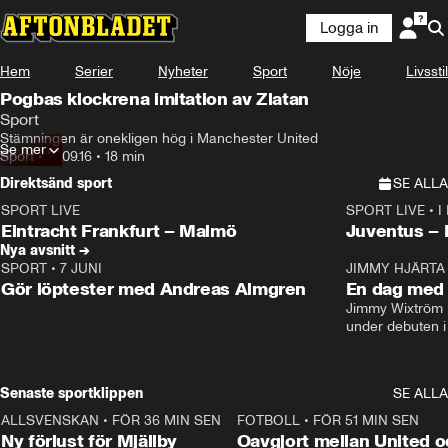
Logga in
Hem
Serier
Nyheter
Sport
Nöje
Livsstil
Pogbas klockrena imitation av Zlatan
Sport
Stämningen är onekligen hög i Manchester United
Se mer
Sport
•
27.09.16
•
18 min
Direktsänd sport
SE ALLA
SPORT LIVE
SPORT LIVE
•
I
LIVE
Plus
Plus
Eintracht Frankfurt – Malmö
Juventus –
Nya avsnitt →
SPORT
•
7 JUNI
16:36
JIMMY HJÄRTA
Gör löptester med Andreas Almgren
En dag med 
Jimmy Wixtröm 
under debuten i
Senaste sportklippen
SE ALLA
ALLSVENSKAN
•
FÖR 36 MIN SEN
0:37
FOTBOLL
•
FÖR 51 MIN SEN
Ny förlust för Mjällby
Oavgjort mellan United o