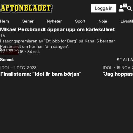
Logga in
Hem
Serier
Nyheter
Sport
Nöje
Livsstil
Mikael Persbrandt öppnar upp om kärlekslivet
TV
I säsongspremiären av "Ett jobb för Berg" på Kanal 5 berättar 
Persbrandt om hur han "är i sängen".
Se mer
TV
•
23.08.16
•
84 sek
Senast
SE ALLA
IDOL
•
1 DEC. 2023
0:56
IDOL
•
15 NOV.
Finalisterna: "Idol är bara början"
"Jag hoppas 