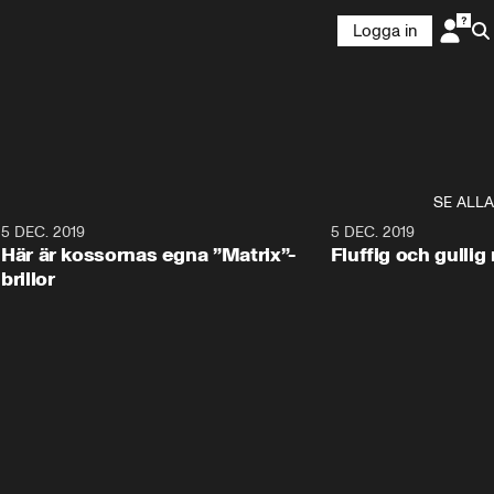
Logga in
SE ALLA
5 DEC. 2019
5 DEC. 2019
Här är kossornas egna ”Matrix”-
Fluffig och gulli
brillor