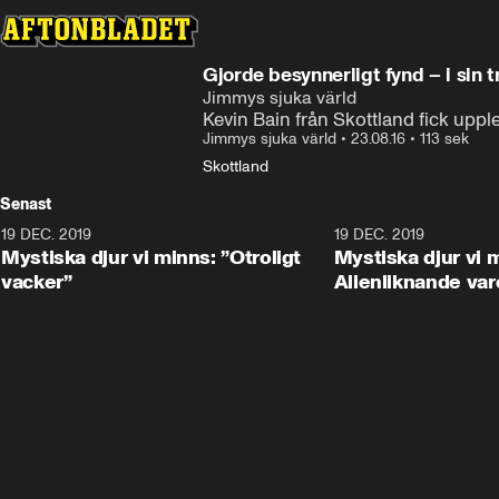
Gjorde besynnerligt fynd – i sin 
Jimmys sjuka värld
Kevin Bain från Skottland fick uppl
Jimmys sjuka värld
•
23.08.16
•
113 sek
Skottland
Senast
19 DEC. 2019
19 DEC. 2019
Mystiska djur vi minns: ”Otroligt
Mystiska djur vi 
vacker”
Alienliknande var