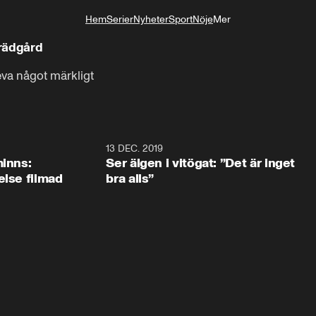
Hem
Serier
Nyheter
Sport
Nöje
Mer
Livsstil
trädgård
eva något märkligt
13 DEC. 2019
minns:
Ser älgen i vitögat: ”Det är inget
else filmad
bra alls”