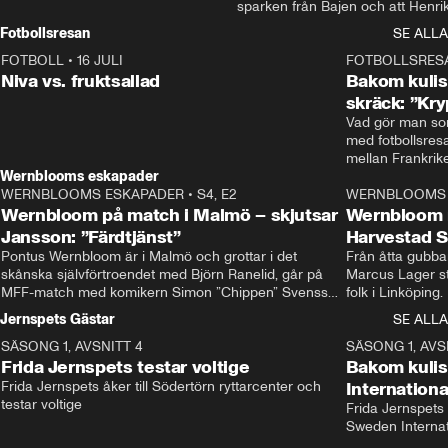
sparken från Bajen och att Henrik
Rydström tar över
Fotbollsresan
SE ALLA
FOTBOLL
•
16 JULI
0:44
FOTBOLLSRES
Niva vs. fruktsallad
Bakom kulis
skräck: ”Kry
Vad gör man som
med fotbollsres
Wernblooms eskapader
WERNBLOOMS ESKAPADER
•
S4, E2
38:23
WERNBLOOMS 
Wernbloom på match i Malmö – skjutsar
Wernbloom 
Jansson: ”Färdtjänst”
Harvestad 
Pontus Wernbloom är i Malmö och grottar i det 
Från åtta gubbar 
skånska självförtroendet med Björn Ranelid, går på 
Marcus Lager sta
MFF-match med komikern Simon ”Chippen” Svensson 
folk i Linköping
och hjälper skadade stjärnbacken Pontus Jansson 
och Wernbloom kl
Jernspets Gästar
SE ALLA
hem. 
SÄSONG 1, AVSNITT 4
13:37
SÄSONG 1, AVS
Frida Jernspets testar voltige
Bakom kuli
Frida Jernspets åker till Södertörn ryttarcenter och 
Internation
testar voltige
Frida Jernspets 
Sweden Interna