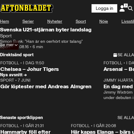
Logga in
Hem
Serier
Nyheter
Sport
Nöje
Livsstil
Svenska U21-stjärnan byter landslag
Sport
Simon Bank: "Han är en oerhört stor talang"
Se mer
Sport
•
24.08.16
•
6 min
Direktsänd sport
SE ALLA
FOTBOLL
•
I DAG 11:50
FOTBOLL
•
I D
Plus
Plus
Chelsea – Johur Tigers
Arsenal – B
Nya avsnitt →
SPORT
•
7 JUNI
16:36
JIMMY HJÄRTA
Gör löptester med Andreas Almgren
En dag med 
Jimmy Wixtröm 
under debuten i
Senaste sportklippen
SE ALLA
FOTBOLL
•
I GÅR 21:31
1:28
FOTBOLL
•
I GÅR 20:08
Hammarby föll efter
Här kapas Elanga – bärs 