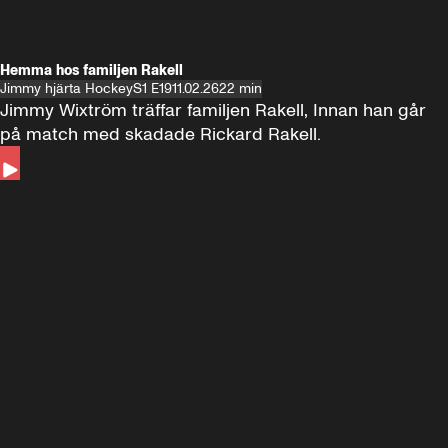
Hemma hos familjen Rakell
Jimmy hjärta Hockey
S1 E19
11.02.26
22 min
Jimmy Wixtröm träffar familjen Rakell, Innan han går 
på match med skadade Rickard Rakell.
Andra sidan
FOTBOLL
•
17 JUNI 2024
12:58
FOTBOLL
•
19 
Träffar Emil Forsberg i New York
Hemma hos A
Florida
60 minuter ⚽️⚽️⚽️
SE ALLA
18 JUNI
1:00:38
17 JUNI
Plus
Plus
60 minuter – bara om AIK
60 minuter
60 minuter 🏒 🥅 🏒
SE ALLA
7 JUNI
1:02:53
6 JUNI
Plus
60 minuter om Malmö Redhawks
60 minuter 