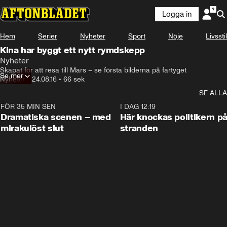
Logga in
Hem
Serier
Nyheter
Sport
Nöje
Livsstil
Kina har byggt ett nytt rymdskepp
Nyheter
Skapat för att resa till Mars – se första bilderna på fartyget
Se mer
Nyheter
•
24.08.16
•
66 sek
SE ALLA
FÖR 35 MIN SEN
0:42
I DAG 12:19
Dramatiska scenen – med
Här knockas politikern p
mirakulöst slut
stranden