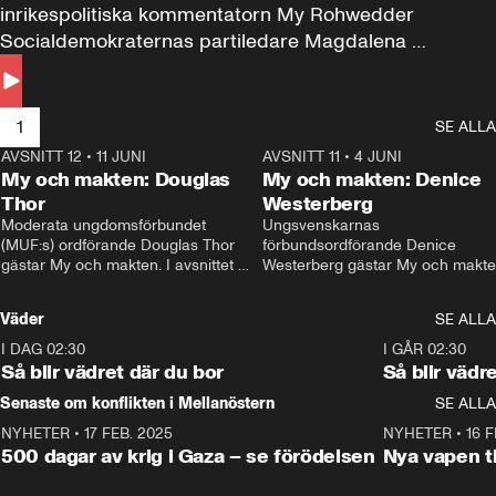
inrikespolitiska kommentatorn My Rohwedder 
Socialdemokraternas partiledare Magdalena 
Andersson till svars.
1
SE ALLA
AVSNITT 12
•
11 JUNI
26:27
AVSNITT 11
•
4 JUNI
2
My och makten: Douglas
My och makten: Denice
Thor
Westerberg
Moderata ungdomsförbundet 
Ungsvenskarnas 
(MUF:s) ordförande Douglas Thor 
förbundsordförande Denice 
gästar My och makten. I avsnittet 
Westerberg gästar My och makten.
diskuteras tonårsutvisningarna och 
avsnittet diskuteras migrationsfrå
hur Moderaterna ska locka väljare till 
och hur SD ska locka kvinnliga 
Väder
SE ALLA
valet i höst. 
väljare. 
I DAG 02:30
1:06
I GÅR 02:30
Så blir vädret där du bor
Så blir vädr
Senaste om konflikten i Mellanöstern
SE ALLA
NYHETER
•
17 FEB. 2025
0:45
NYHETER
•
16 F
500 dagar av krig i Gaza – se förödelsen
Nya vapen ti