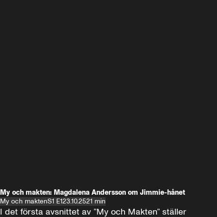
My och makten: Magdalena Andersson om Jimmie-hånet
My och makten
S1 E1
23.10.25
21 min
I det första avsnittet av ”My och Makten” ställer 