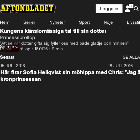
Logga in
Hem
Serier
Nyheter
Sport
Nöje
Livsstil
Kungens känslomässiga tal till sin dotter
Prinsessbröllop
"Att se vår dotter gifta sig fyller oss med både glädje och minnen"
Se mer
Prinsessbröllop
•
18.07.16
•
9 min
Senast
SE ALLA
15 JULI 2016
1:52
18 JULI 2016
Här firar Sofia Hellqvist sin möhippa med
Chris: "Jag 
kronprinsessan