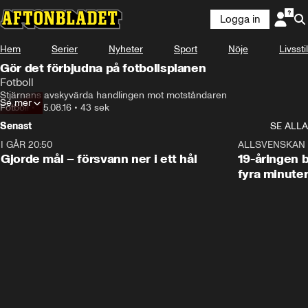
Logga in
Hem
Serier
Nyheter
Sport
Nöje
Livsstil
Gör det förbjudna på fotbollsplanen
Fotboll
Stjärnans avskyvärda handlingen mot motståndaren
Se mer
Fotboll
•
25.08.16
•
43 sek
Senast
SE ALLA
I GÅR 20:50
0:31
ALLSVENSKAN
Gjorde mål – försvann ner i ett hål
19-åringen b
fyra minute