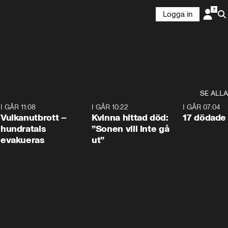
Logga in
SE ALLA
4
I GÅR 11:08
0:27
I GÅR 10:22
1:12
I GÅR 07:04
Vulkanutbrott –
Kvinna hittad död:
17 dödade 
hundratals
”Sonen vill inte gå
evakueras
ut”