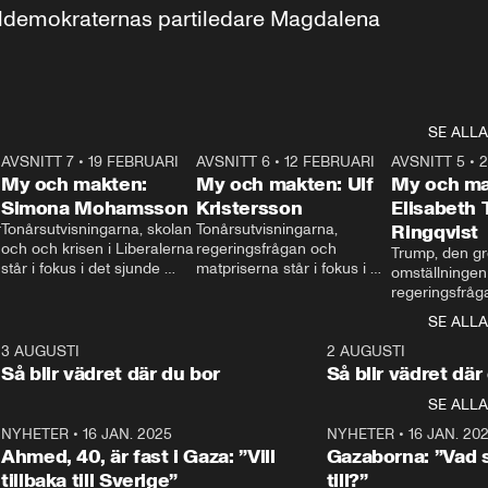
aldemokraternas partiledare Magdalena 
SE ALLA
7
AVSNITT 7
•
19 FEBRUARI
24:30
AVSNITT 6
•
12 FEBRUARI
27:30
AVSNITT 5
•
My och makten:
My och makten: Ulf
My och ma
Simona Mohamsson
Kristersson
Elisabeth
 
Tonårsutvisningarna, skolan 
Tonårsutvisningarna, 
Ringqvist
och och krisen i Liberalerna 
regeringsfrågan och 
Trump, den gr
står i fokus i det sjunde 
matpriserna står i fokus i 
omställningen
avsnittet av ”My och 
det sjätte avsnittet av ”My 
regeringsfråga
makten”. Se när 
och makten”. Se när 
centrum i det 
SE ALLA
Aftonbladets inrikespolitiska 
Aftonbladets inrikespolitiska 
avsnittet av ”
kommentator My 
kommentator My 
6
3 AUGUSTI
1:06
2 AUGUSTI
Makten”. Se nä
Rohwedder ställer 
Rohwedder ställer 
Så blir vädret där du bor
Så blir vädret där
Aftonbladets in
utbildnings- och 
statsminister Ulf Kristersson 
kommentator 
SE ALLA
integrationsminister Simona 
till svars.
Rohwedder stäl
Mohamsson till svars.
Centerpartiets
2
NYHETER
•
16 JAN. 2025
1:01
NYHETER
•
16 JAN. 20
Thand Ring till
Ahmed, 40, är fast i Gaza: ”Vill
Gazaborna: ”Vad s
tillbaka till Sverige”
till?”