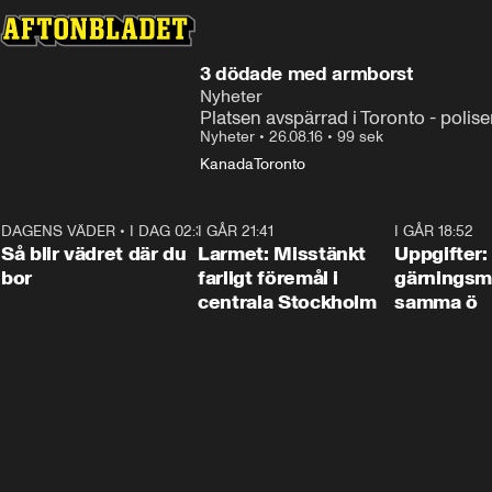
3 dödade med armborst
Nyheter
Platsen avspärrad i Toronto - polise
Nyheter
•
26.08.16
•
99 sek
Kanada
Toronto
DAGENS VÄDER
•
I DAG 02:30
1:06
I GÅR 21:41
0:35
I GÅR 18:52
Så blir vädret där du
Larmet: Misstänkt
Uppgifter:
bor
farligt föremål i
gärningsm
centrala Stockholm
samma ö