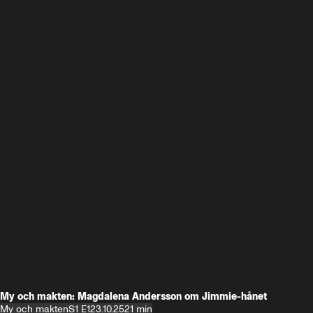
My och makten: Magdalena Andersson om Jimmie-hånet
My och makten
S1 E1
23.10.25
21 min