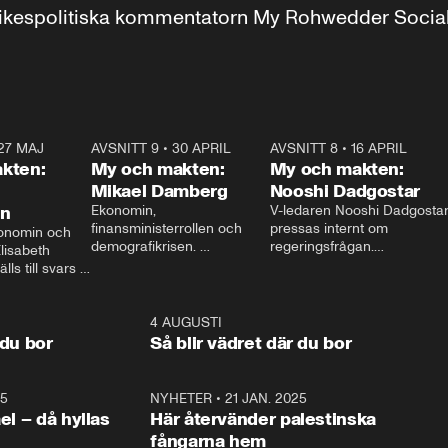
r inrikespolitiska kommentatorn My Rohwedder Soci
27 MAJ
3:51
AVSNITT 9
•
30 APRIL
24:00
AVSNITT 8
•
16 APRIL
25:1
kten:
My och makten:
My och makten:
Mikael Damberg
Nooshi Dadgostar
on
Ekonomin, 
V-ledaren Nooshi Dadgostar
finansministerrollen och 
pressas internt om 
onomin och 
demografikrisen. 
regeringsfrågan.

lisabeth 
Oppositionen ställs till svars 
I Aftonbladets 
ls till svars 
när Socialdemokraternas 
partiledarutfrågning ”My 
stern gästar 
Mikael Damberg gästar My 
och Makten” sätter hon ner 
My och Makten. 
och Makten. 
foten mot kritikerna:

1:06
4 AUGUSTI
1:0
– Vi ställer upp i val. Ska vi 
 du bor
Så blir vädret där du bor
vara med så sitter vi förstås 
25
1:22
NYHETER
•
21 JAN. 2025
0:5
ael – då hyllas
Här återvänder palestinska
fångarna hem