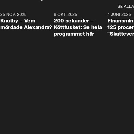
SE ALLA
3
25 NOV. 2025
31:05
8 OKT. 2025
4:29
4 JUNI 2025
Knutby – Vem
200 sekunder –
Finansmin
mördade Alexandra?
Köttfusket: Se hela
125 procent
programmet här
"Skattever
viktig uppg