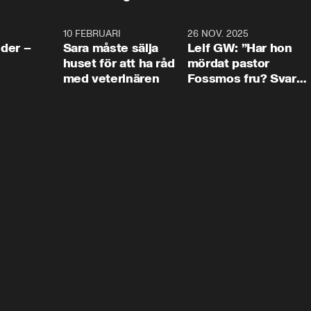
4:24
10 FEBRUARI
4:13
26 NOV. 2025
8:1
der –
Sara måste sälja
Leif GW: ”Har hon
huset för att ha råd
mördat pastor
med veterinären
Fossmos fru? Svar
nej.”