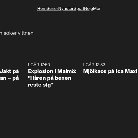
Hem
Serier
Nyheter
Sport
Nöje
Mer
Livsstil
n söker vittnen
0:33
I GÅR 17:50
1:10
I GÅR 12:33
0:2
 Jakt på
Explosion i Malmö:
Mjölkaos på Ica Maxi
an – på
”Håren på benen
reste sig”