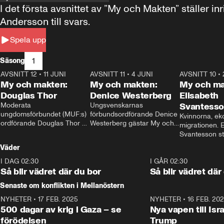
I det första avsnittet av ”My och Makten” ställe
Andersson till svars.
Spela upp
1
Säsong
AVSNITT 12
•
11 JUNI
26:27
AVSNITT 11
•
4 JUNI
23:40
AVSNITT 10
•
My och makten:
My och makten:
My och ma
Douglas Thor
Denice Westerberg
Elisabeth
Moderata 
Ungsvenskarnas 
Svantess
ungdomsförbundet (MUF:s) 
förbundsordförande Denice 
Kvinnorna, ek
ordförande Douglas Thor 
Westerberg gästar My och 
migrationen. E
gästar My och makten. I 
makten. I avsnittet 
Svantesson stäl
avsnittet diskuteras 
diskuteras migrationsfrågan 
när finansmini
Väder
tonårsutvisningarna och hur 
och hur SD ska locka 
Moderaterna ska locka 
kvinnliga väljare. 
I DAG 02:30
1:06
I GÅR 02:30
väljare till valet i höst. 
Så blir vädret där du bor
Så blir vädret där
Senaste om konflikten i Mellanöstern
NYHETER
•
17 FEB. 2025
0:45
NYHETER
•
16 FEB. 20
500 dagar av krig i Gaza – se
Nya vapen till Isr
förödelsen
Trump