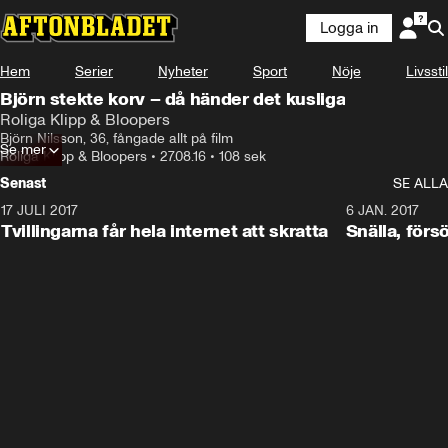
Logga in
Hem
Serier
Nyheter
Sport
Nöje
Livsstil
Björn stekte korv – då händer det kusliga
Roliga Klipp & Bloopers
Björn Nilsson, 36, fångade allt på film
Se mer
Roliga Klipp & Bloopers
•
27.08.16
•
108 sek
Senast
SE ALLA
17 JULI 2017
0:29
6 JAN. 2017
Tvillingarna får hela internet att skratta
Snälla, förs