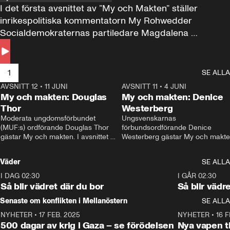
I det första avsnittet av ”My och Makten” ställer 
inrikespolitiska kommentatorn My Rohwedder 
Socialdemokraternas partiledare Magdalena 
Andersson till svars.
1
SE ALLA
AVSNITT 12
•
11 JUNI
26:27
AVSNITT 11
•
4 JUNI
2
My och makten: Douglas
My och makten: Denice
Thor
Westerberg
Moderata ungdomsförbundet 
Ungsvenskarnas 
(MUF:s) ordförande Douglas Thor 
förbundsordförande Denice 
gästar My och makten. I avsnittet 
Westerberg gästar My och makten.
diskuteras tonårsutvisningarna och 
avsnittet diskuteras migrationsfrå
hur Moderaterna ska locka väljare till 
och hur SD ska locka kvinnliga 
Väder
SE ALLA
valet i höst. 
väljare. 
I DAG 02:30
1:06
I GÅR 02:30
Så blir vädret där du bor
Så blir vädr
Senaste om konflikten i Mellanöstern
SE ALLA
NYHETER
•
17 FEB. 2025
0:45
NYHETER
•
16 F
500 dagar av krig i Gaza – se förödelsen
Nya vapen ti