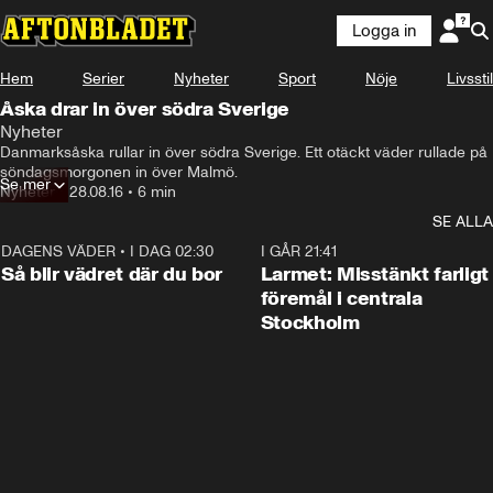
Logga in
Hem
Serier
Nyheter
Sport
Nöje
Livsstil
Åska drar in över södra Sverige
Nyheter
Danmarksåska rullar in över södra Sverige. Ett otäckt väder rullade på 
söndagsmorgonen in över Malmö.
Se mer
Nyheter
•
28.08.16
•
6 min
SE ALLA
DAGENS VÄDER
•
I DAG 02:30
1:06
I GÅR 21:41
Så blir vädret där du bor
Larmet: Misstänkt farligt
föremål i centrala
Stockholm