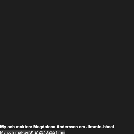
My och makten: Magdalena Andersson om Jimmie-hånet
My och makten
S1 E1
23.10.25
21 min