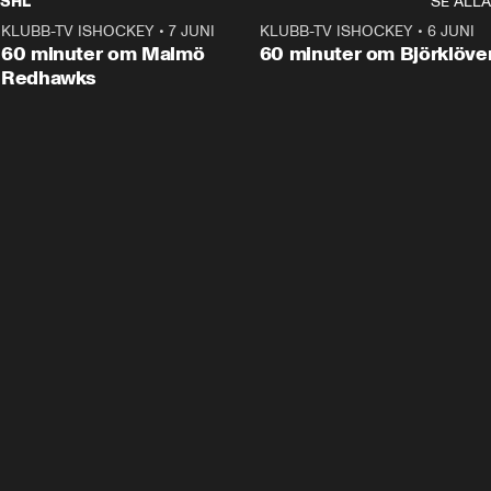
SHL
SE ALLA
KLUBB-TV ISHOCKEY
•
7 JUNI
1:02:53
KLUBB-TV ISHOCKEY
•
6 JUNI
1:0
Plus
60 minuter om Malmö
60 minuter om Björklöve
Redhawks