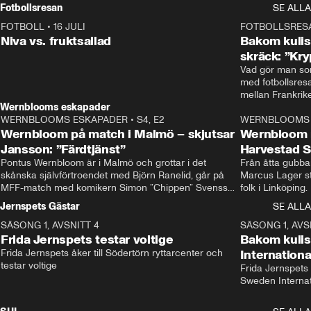
Rydström tar över
Fotbollsresan
SE ALLA
FOTBOLL
•
16 JULI
0:44
FOTBOLLSRES
Niva vs. fruktsallad
Bakom kulis
skräck: ”Kry
Vad gör man som
med fotbollsres
Wernblooms eskapader
WERNBLOOMS ESKAPADER
•
S4, E2
38:23
WERNBLOOMS 
Wernbloom på match i Malmö – skjutsar
Wernbloom 
Jansson: ”Färdtjänst”
Harvestad 
Pontus Wernbloom är i Malmö och grottar i det 
Från åtta gubbar 
skånska självförtroendet med Björn Ranelid, går på 
Marcus Lager sta
MFF-match med komikern Simon ”Chippen” Svensson 
folk i Linköping
och hjälper skadade stjärnbacken Pontus Jansson 
och Wernbloom kl
Jernspets Gästar
SE ALLA
hem. 
SÄSONG 1, AVSNITT 4
13:37
SÄSONG 1, AVS
Frida Jernspets testar voltige
Bakom kuli
Frida Jernspets åker till Södertörn ryttarcenter och 
Internation
testar voltige
Frida Jernspets 
Sweden Interna