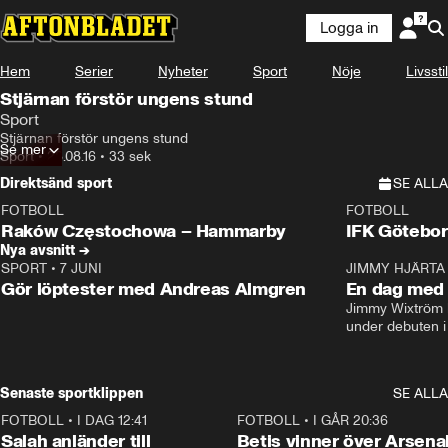
Logga in
Hem
Serier
Nyheter
Sport
Nöje
Livsstil
Stjärnan förstör ungens stund
Sport
Stjärnan förstör ungens stund
Se mer
Sport
•
28.08.16
•
33 sek
Direktsänd sport
SE ALLA
FOTBOLL
FOTBOLL
LIVE
Plus
Plus
Raków Częstochowa – Hammarby
IFK Götebor
Nya avsnitt →
SPORT
•
7 JUNI
16:36
JIMMY HJÄRTA
Gör löptester med Andreas Almgren
En dag med 
Jimmy Wixtröm 
under debuten i
Senaste sportklippen
SE ALLA
FOTBOLL
•
I DAG 12:41
0:42
FOTBOLL
•
I GÅR 20:36
Salah anländer till
Betis vinner över Arsena