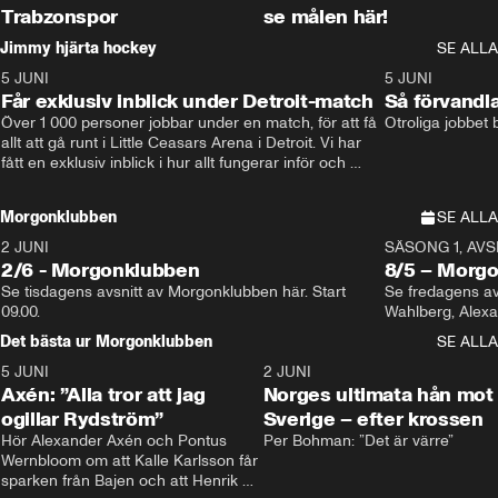
Trabzonspor
se målen här!
Jimmy hjärta hockey
SE ALLA
5 JUNI
11:14
5 JUNI
Får exklusiv inblick under Detroit-match
Så förvandl
Över 1 000 personer jobbar under en match, för att få 
Otroliga jobbet
allt att gå runt i Little Ceasars Arena i Detroit. Vi har 
fått en exklusiv inblick i hur allt fungerar inför och 
under match i världens bästa hockeyliga
Morgonklubben
SE ALLA
2 JUNI
SÄSONG 1, AVSN
2/6 - Morgonklubben
8/5 – Morg
Se tisdagens avsnitt av Morgonklubben här. Start 
Se fredagens av
09.00. 
Det bästa ur Morgonklubben
SE ALLA
5 JUNI
0:44
2 JUNI
Axén: ”Alla tror att jag
Norges ultimata hån mot
ogillar Rydström”
Sverige – efter krossen
Hör Alexander Axén och Pontus 
Per Bohman: ”Det är värre”
Wernbloom om att Kalle Karlsson får 
sparken från Bajen och att Henrik 