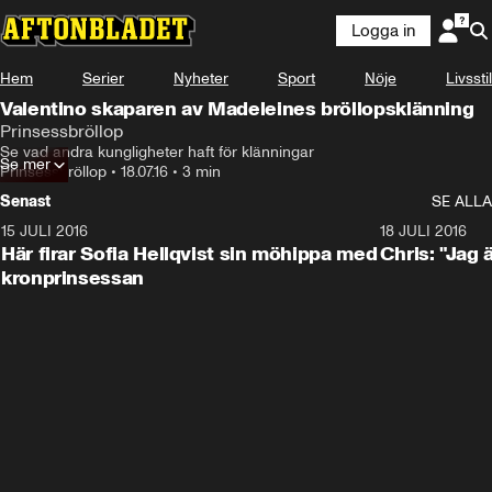
Logga in
Hem
Serier
Nyheter
Sport
Nöje
Livsstil
Valentino skaparen av Madeleines bröllopsklänning
Prinsessbröllop
Se vad andra kungligheter haft för klänningar
Se mer
Prinsessbröllop
•
18.07.16
•
3 min
Senast
SE ALLA
15 JULI 2016
1:52
18 JULI 2016
Här firar Sofia Hellqvist sin möhippa med
Chris: "Jag 
kronprinsessan