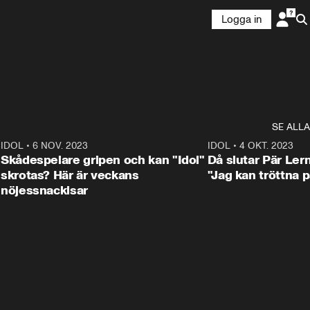
Logga in
SE ALLA
1
IDOL
•
6 NOV. 2023
3:25
IDOL
•
4 OKT. 2023
Skådespelare gripen och kan "Idol"
Då slutar Pär Ler
skrotas? Här är veckans
"Jag kan tröttna på
nöjessnackisar