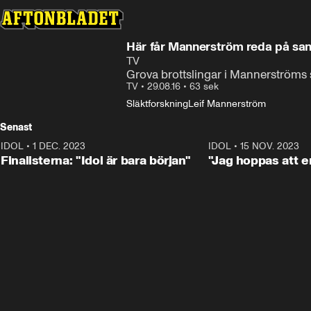
Här får Mannerström reda på sa
TV
Grova brottslingar i Mannerströms s
TV
•
29.08.16
•
63 sek
Släktforskning
Leif Mannerström
Senast
IDOL
•
1 DEC. 2023
0:56
IDOL
•
15 NOV. 2023
Finalisterna: "Idol är bara början"
"Jag hoppas att en