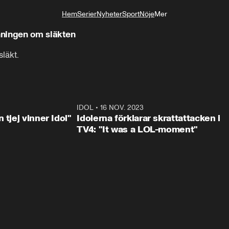
Hem
Serier
Nyheter
Sport
Nöje
Mer
Livsstil
nningen om släkten
läkt.
1:23
IDOL
•
16 NOV. 2023
0:3
 tjej vinner Idol"
Idolerna förklarar skrattattacken i
TV4: "It was a LOL-moment"