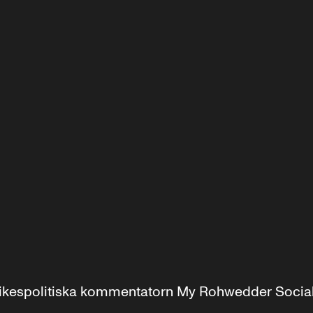
r inrikespolitiska kommentatorn My Rohwedder Soci