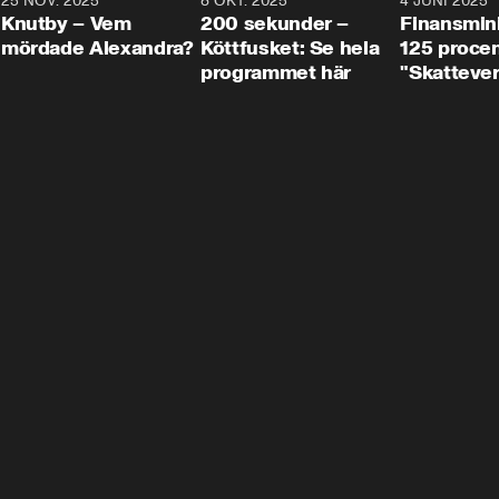
3
25 NOV. 2025
31:05
8 OKT. 2025
4:29
4 JUNI 2025
Knutby – Vem
200 sekunder –
Finansmin
mördade Alexandra?
Köttfusket: Se hela
125 procent
programmet här
"Skattever
viktig uppg