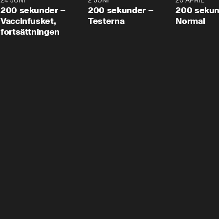
24 JUNI
5:00
2 JUNI
4:23
20 APRIL
200 sekunder –
200 sekunder –
200 sekun
Vaccinfusket,
Testerna
Normal
fortsättningen