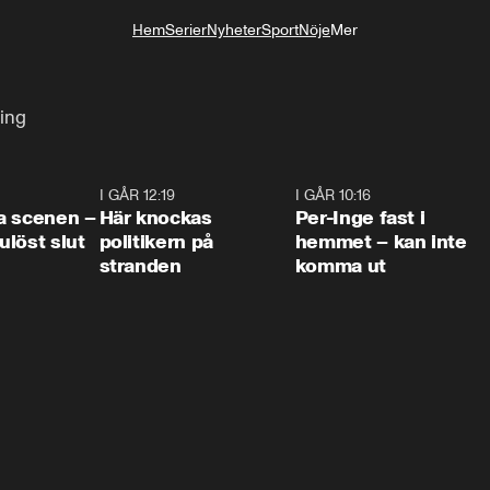
Hem
Serier
Nyheter
Sport
Nöje
Mer
Livsstil
ing
0:42
I GÅR 12:19
0:45
I GÅR 10:16
1:2
a scenen –
Här knockas
Per-Inge fast i
löst slut
politikern på
hemmet – kan inte
stranden
komma ut