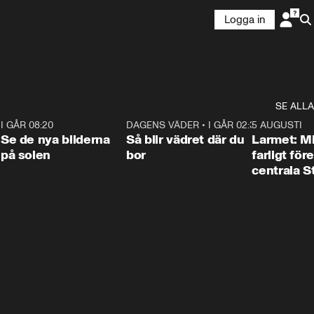
Logga in
SE ALLA
6
I GÅR 08:20
0:31
DAGENS VÄDER
•
I GÅR 02:30
1:06
5 AUGUSTI
Se de nya bilderna
Så blir vädret där du
Larmet: M
på solen
bor
farligt för
centrala 