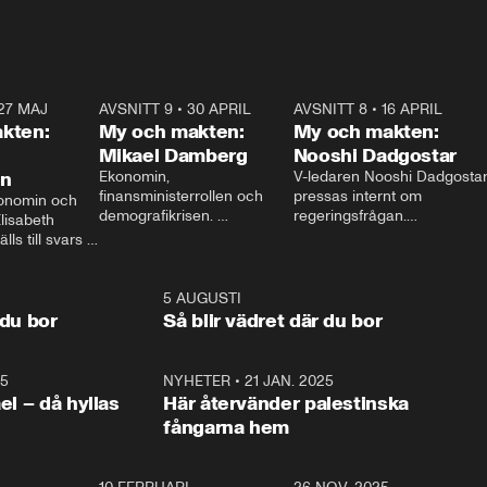
27 MAJ
3:51
AVSNITT 9
•
30 APRIL
24:00
AVSNITT 8
•
16 APRIL
25:1
kten:
My och makten:
My och makten:
Mikael Damberg
Nooshi Dadgostar
on
Ekonomin, 
V-ledaren Nooshi Dadgostar
finansministerrollen och 
pressas internt om 
onomin och 
demografikrisen. 
regeringsfrågan.

lisabeth 
Oppositionen ställs till svars 
I Aftonbladets 
ls till svars 
när Socialdemokraternas 
partiledarutfrågning ”My 
stern gästar 
Mikael Damberg gästar My 
och Makten” sätter hon ner 
My och Makten. 
och Makten. 
foten mot kritikerna:

1:06
5 AUGUSTI
1:0
– Vi ställer upp i val. Ska vi 
 du bor
Så blir vädret där du bor
vara med så sitter vi förstås 
25
1:22
NYHETER
•
21 JAN. 2025
0:5
ael – då hyllas
Här återvänder palestinska
fångarna hem