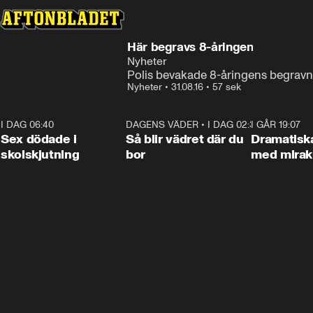
Här begravs 8-åringen
Nyheter
Polis bevakade 8-åringens begravn
Nyheter
•
31.08.16
•
57 sek
I DAG 06:40
0:35
DAGENS VÄDER
•
I DAG 02:30
1:06
I GÅR 19:07
Sex dödade i
Så blir vädret där du
Dramatisk
skolskjutning
bor
med miraku