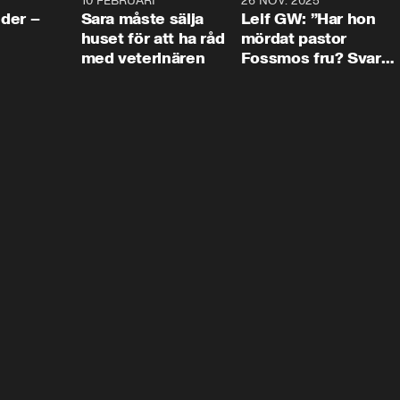
4:24
10 FEBRUARI
4:13
26 NOV. 2025
8:1
der –
Sara måste sälja
Leif GW: ”Har hon
huset för att ha råd
mördat pastor
med veterinären
Fossmos fru? Svar
nej.”