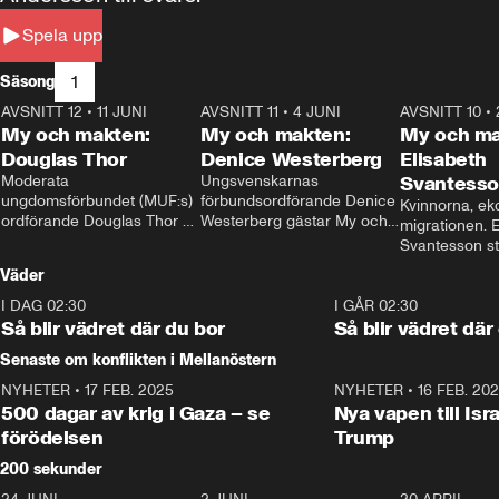
Spela upp
1
Säsong
AVSNITT 12
•
11 JUNI
26:27
AVSNITT 11
•
4 JUNI
23:40
AVSNITT 10
•
My och makten:
My och makten:
My och ma
Douglas Thor
Denice Westerberg
Elisabeth
Moderata 
Ungsvenskarnas 
Svantess
ungdomsförbundet (MUF:s) 
förbundsordförande Denice 
Kvinnorna, ek
ordförande Douglas Thor 
Westerberg gästar My och 
migrationen. E
gästar My och makten. I 
makten. I avsnittet 
Svantesson stäl
avsnittet diskuteras 
diskuteras migrationsfrågan 
när finansmini
Väder
tonårsutvisningarna och hur 
och hur SD ska locka 
Moderaterna ska locka 
kvinnliga väljare. 
I DAG 02:30
1:06
I GÅR 02:30
väljare till valet i höst. 
Så blir vädret där du bor
Så blir vädret där
Senaste om konflikten i Mellanöstern
NYHETER
•
17 FEB. 2025
0:45
NYHETER
•
16 FEB. 20
500 dagar av krig i Gaza – se
Nya vapen till Isr
förödelsen
Trump
200 sekunder