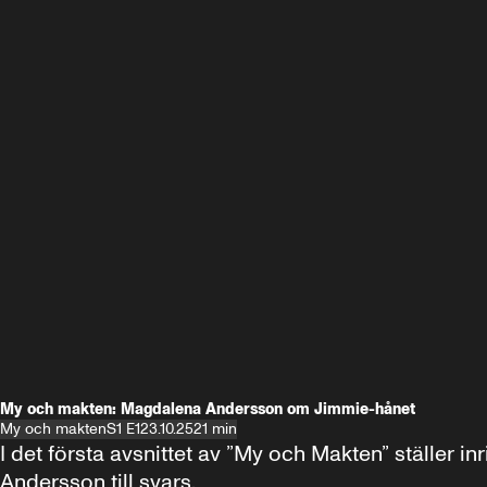
My och makten: Magdalena Andersson om Jimmie-hånet
My och makten
S1 E1
23.10.25
21 min
I det första avsnittet av ”My och Makten” ställe
Andersson till svars.