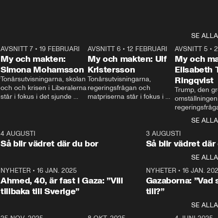
SE ALLA
7
AVSNITT 7
•
19 FEBRUARI
24:30
AVSNITT 6
•
12 FEBRUARI
27:30
AVSNITT 5
•
My och makten:
My och makten: Ulf
My och ma
Simona Mohamsson
Kristersson
Elisabeth
 
Tonårsutvisningarna, skolan 
Tonårsutvisningarna, 
Ringqvist
och och krisen i Liberalerna 
regeringsfrågan och 
Trump, den gr
står i fokus i det sjunde 
matpriserna står i fokus i 
omställningen
avsnittet av ”My och 
det sjätte avsnittet av ”My 
regeringsfråga
makten”. Se när 
och makten”. Se när 
centrum i det 
SE ALLA
Aftonbladets inrikespolitiska 
Aftonbladets inrikespolitiska 
avsnittet av ”
kommentator My 
kommentator My 
6
4 AUGUSTI
1:06
3 AUGUSTI
Makten”. Se nä
Rohwedder ställer 
Rohwedder ställer 
Så blir vädret där du bor
Så blir vädret där
Aftonbladets in
utbildnings- och 
statsminister Ulf Kristersson 
kommentator 
SE ALLA
integrationsminister Simona 
till svars.
Rohwedder stäl
Mohamsson till svars.
Centerpartiets
2
NYHETER
•
16 JAN. 2025
1:01
NYHETER
•
16 JAN. 20
Thand Ring till
Ahmed, 40, är fast i Gaza: ”Vill
Gazaborna: ”Vad s
tillbaka till Sverige”
till?”
SE ALLA