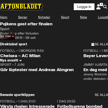
Logga in
Hem
Serier
Nyheter
Sport
Nöje
Livsstil
Pojkens gest efter finalen
Sport
Bryter ihop efter förlusten
Se mer
Sport
•
31.08.16
•
98 sek
Direktsänd sport
SE ALLA
FOTBOLL
•
I MORGON 11:50
FOTBOLL
•
I M
Plus
Plus
Chelsea – AC Milan
Bayer Lever
Nya avsnitt →
SPORT
•
7 JUNI
16:36
JIMMY HJÄRTA
Gör löptester med Andreas Almgren
En dag med 
Jimmy Wixtröm 
under debuten i
Senaste sportklippen
SE ALLA
FOTBOLL
•
I DAG 21:51
0:31
I DAG 20:55
Värsta rivalen intresserade
Fotbollsarena bombad