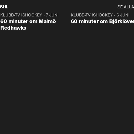
SHL
SE ALLA
KLUBB-TV ISHOCKEY
•
7 JUNI
1:02:53
KLUBB-TV ISHOCKEY
•
6 JUNI
1:0
Plus
60 minuter om Malmö
60 minuter om Björklöve
Redhawks