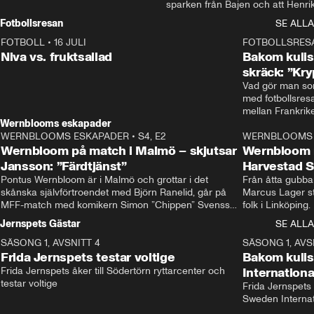
sparken från Bajen och att Henrik
Rydström tar över
Fotbollsresan
SE ALLA
FOTBOLL
•
16 JULI
0:44
FOTBOLLSRES
Niva vs. fruktsallad
Bakom kulis
skräck: ”Kry
Vad gör man som
med fotbollsres
Wernblooms eskapader
WERNBLOOMS ESKAPADER
•
S4, E2
38:23
WERNBLOOMS 
Wernbloom på match i Malmö – skjutsar
Wernbloom 
Jansson: ”Färdtjänst”
Harvestad 
Pontus Wernbloom är i Malmö och grottar i det 
Från åtta gubbar 
skånska självförtroendet med Björn Ranelid, går på 
Marcus Lager sta
MFF-match med komikern Simon ”Chippen” Svensson 
folk i Linköping
och hjälper skadade stjärnbacken Pontus Jansson 
och Wernbloom kl
Jernspets Gästar
SE ALLA
hem. 
SÄSONG 1, AVSNITT 4
13:37
SÄSONG 1, AVS
Frida Jernspets testar voltige
Bakom kuli
Frida Jernspets åker till Södertörn ryttarcenter och 
Internation
testar voltige
Frida Jernspets 
Sweden Interna