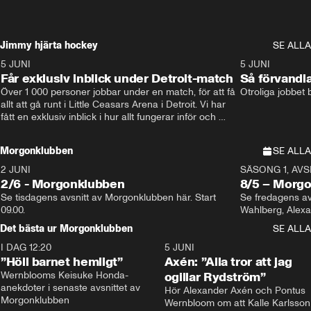
Jimmy hjärta hockey
SE ALLA
5 JUNI
11:14
5 JUNI
Får exklusiv inblick under Detroit-match
Så förvandl
Över 1 000 personer jobbar under en match, för att få 
Otroliga jobbet
allt att gå runt i Little Ceasars Arena i Detroit. Vi har 
fått en exklusiv inblick i hur allt fungerar inför och 
under match i världens bästa hockeyliga
Morgonklubben
SE ALLA
2 JUNI
SÄSONG 1, AVSN
2/6 - Morgonklubben
8/5 – Morg
Se tisdagens avsnitt av Morgonklubben här. Start 
Se fredagens av
09.00. 
Det bästa ur Morgonklubben
SE ALLA
I DAG 12:20
1:14
5 JUNI
”Höll barnet hemligt”
Axén: ”Alla tror att jag
Wernblooms Keisuke Honda-
ogillar Rydström”
anekdoter i senaste avsnittet av 
Hör Alexander Axén och Pontus 
Morgonklubben
Wernbloom om att Kalle Karlsson 