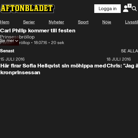
Logga in
Hem
Serier
Nyheter
Sport
Nöje
Livsstil
Carl Philip kommer till festen
Prinsessbröllop
Se mer
Prinsessbröllop
•
18.07.16
•
20 sek
Senast
SE ALLA
15 JULI 2016
1:52
18 JULI 2016
Här firar Sofia Hellqvist sin möhippa med
Chris: "Jag 
kronprinsessan