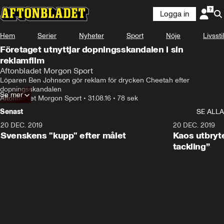
Logga in
Hem
Serier
Nyheter
Sport
Nöje
Livsstil
Företaget utnyttjar dopningsskandalen i sin
reklamfilm
Aftonbladet Morgon Sport
Löparen Ben Johnson gör reklam för drycken Cheetah efter 
dopningsskandalen
Se mer
Aftonbladet Morgon Sport
•
31.08.16
•
78 sek
Senast
SE ALLA
20 DEC. 2019
0:44
20 DEC. 2019
Svenskens "kupp" efter målet
Kaos utbryte
tackling”