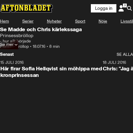
Logga in
Hem
Serier
Nyheter
Sport
Nöje
Livsstil
Se Madde och Chris kärlekssaga
Prinsessbröllop
- hur allt började
Se mer
Prinsessbröllop
•
18.07.16
•
8 min
Senast
SE ALLA
15 JULI 2016
1:52
18 JULI 2016
Här firar Sofia Hellqvist sin möhippa med
Chris: "Jag 
kronprinsessan