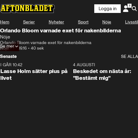
Logga in
Hem
Serier
Nyheter
Sport
Nöje
Livsstil
Orlando Bloom varnade exet för nakenbilderna
Nöje
Orlando Bloom varnade exet för nakenbilderna
Se mer
Nöje
•
01.09.16
•
40 sek
Senaste
SE ALLA
I GÅR 10:42
1:04
4 AUGUSTI
Lasse Holm sätter plus på
Beskedet om nästa år:
livet
”Bestämt mig”