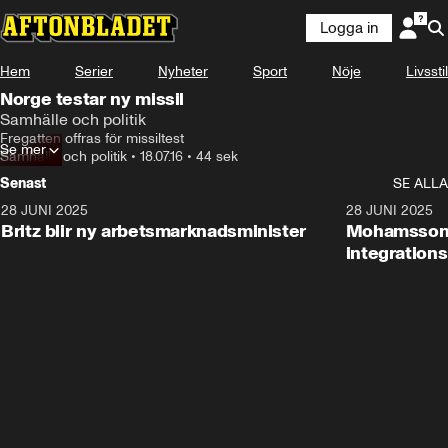
Logga in
Hem
Serier
Nyheter
Sport
Nöje
Livsstil
Norge testar ny missil
Samhälle och politik
Fregatten offras för missiltest
Se mer
Samhälle och politik
•
18.07.16
•
44 sek
Senast
SE ALLA
28 JUNI 2025
1:48
28 JUNI 2025
Britz blir ny arbetsmarknadsminister
Mohamsson b
integration