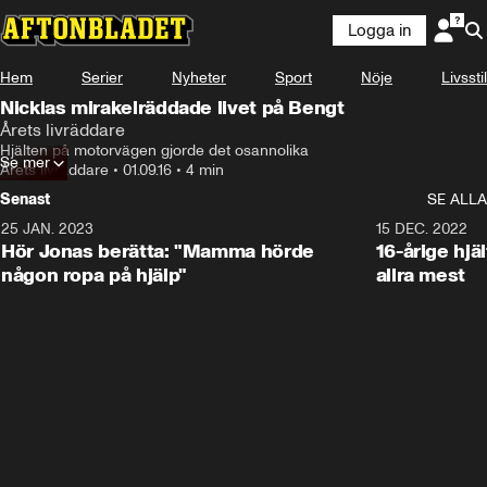
Logga in
Hem
Serier
Nyheter
Sport
Nöje
Livsstil
Nicklas mirakelräddade livet på Bengt
Årets livräddare
Hjälten på motorvägen gjorde det osannolika
Se mer
Årets livräddare
•
01.09.16
•
4 min
Senast
SE ALLA
25 JAN. 2023
1:59
15 DEC. 2022
Hör Jonas berätta: "Mamma hörde
16-årige hjä
någon ropa på hjälp"
allra mest