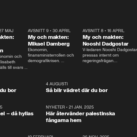
27 MAJ
3:51
AVSNITT 9
•
30 APRIL
24:00
AVSNITT 8
•
16 APRIL
25:1
kten:
My och makten:
My och makten:
Mikael Damberg
Nooshi Dadgostar
on
Ekonomin, 
V-ledaren Nooshi Dadgostar
finansministerrollen och 
pressas internt om 
onomin och 
demografikrisen. 
regeringsfrågan.

lisabeth 
Oppositionen ställs till svars 
I Aftonbladets 
ls till svars 
när Socialdemokraternas 
partiledarutfrågning ”My 
stern gästar 
Mikael Damberg gästar My 
och Makten” sätter hon ner 
My och Makten. 
och Makten. 
foten mot kritikerna:

1:06
4 AUGUSTI
1:0
– Vi ställer upp i val. Ska vi 
 du bor
Så blir vädret där du bor
vara med så sitter vi förstås 
25
1:22
NYHETER
•
21 JAN. 2025
0:5
ael – då hyllas
Här återvänder palestinska
fångarna hem