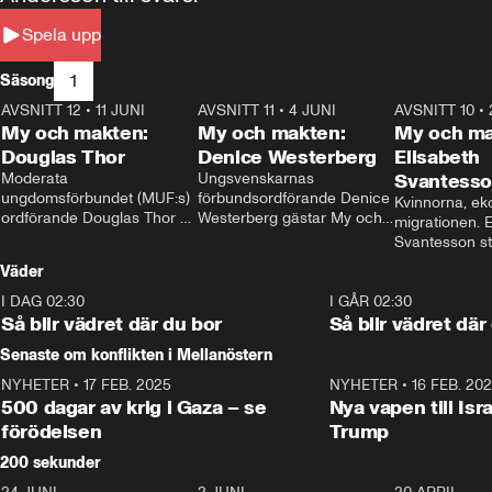
Spela upp
1
Säsong
AVSNITT 12
•
11 JUNI
26:27
AVSNITT 11
•
4 JUNI
23:40
AVSNITT 10
•
My och makten:
My och makten:
My och ma
Douglas Thor
Denice Westerberg
Elisabeth
Moderata 
Ungsvenskarnas 
Svantess
ungdomsförbundet (MUF:s) 
förbundsordförande Denice 
Kvinnorna, ek
ordförande Douglas Thor 
Westerberg gästar My och 
migrationen. E
gästar My och makten. I 
makten. I avsnittet 
Svantesson stäl
avsnittet diskuteras 
diskuteras migrationsfrågan 
när finansmini
Väder
tonårsutvisningarna och hur 
och hur SD ska locka 
Moderaterna ska locka 
kvinnliga väljare. 
I DAG 02:30
1:06
I GÅR 02:30
väljare till valet i höst. 
Så blir vädret där du bor
Så blir vädret där
Senaste om konflikten i Mellanöstern
NYHETER
•
17 FEB. 2025
0:45
NYHETER
•
16 FEB. 20
500 dagar av krig i Gaza – se
Nya vapen till Isr
förödelsen
Trump
200 sekunder