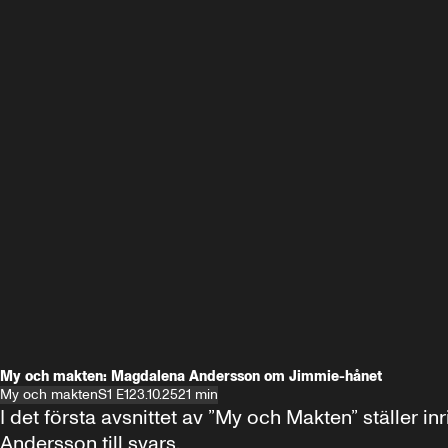
My och makten: Magdalena Andersson om Jimmie-hånet
My och makten
S1 E1
23.10.25
21 min
I det första avsnittet av ”My och Makten” ställe
Andersson till svars.