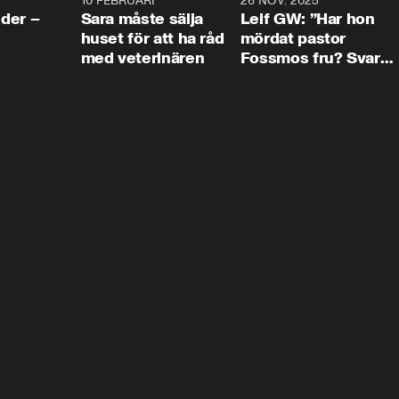
4:24
10 FEBRUARI
4:13
26 NOV. 2025
8:1
der –
Sara måste sälja
Leif GW: ”Har hon
huset för att ha råd
mördat pastor
med veterinären
Fossmos fru? Svar
nej.”