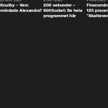
3
25 NOV. 2025
31:05
8 OKT. 2025
4:29
4 JUNI 2025
Knutby – Vem
200 sekunder –
Finansmin
mördade Alexandra?
Köttfusket: Se hela
125 procent
programmet här
"Skattever
viktig uppg