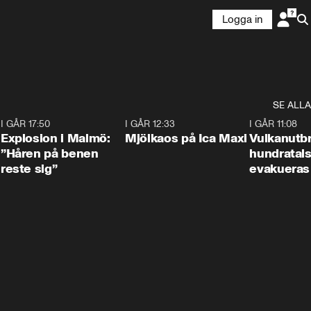
Logga in
SE ALLA
3
I GÅR 17:50
1:10
I GÅR 12:33
0:24
I GÅR 11:08
Explosion i Malmö:
Mjölkaos på Ica Maxi
Vulkanutbr
”Håren på benen
hundratal
reste sig”
evakueras