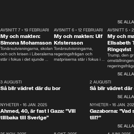
SE ALLA
7
AVSNITT 7
•
19 FEBRUARI
24:30
AVSNITT 6
•
12 FEBRUARI
27:30
AVSNITT 5
•
My och makten:
My och makten: Ulf
My och ma
Simona Mohamsson
Kristersson
Elisabeth
 
Tonårsutvisningarna, skolan 
Tonårsutvisningarna, 
Ringqvist
och och krisen i Liberalerna 
regeringsfrågan och 
Trump, den gr
står i fokus i det sjunde 
matpriserna står i fokus i 
omställningen
avsnittet av ”My och 
det sjätte avsnittet av ”My 
regeringsfråga
makten”. Se när 
och makten”. Se när 
centrum i det 
SE ALLA
Aftonbladets inrikespolitiska 
Aftonbladets inrikespolitiska 
avsnittet av ”
kommentator My 
kommentator My 
6
3 AUGUSTI
1:06
2 AUGUSTI
Makten”. Se nä
Rohwedder ställer 
Rohwedder ställer 
Så blir vädret där du bor
Så blir vädret där
Aftonbladets in
utbildnings- och 
statsminister Ulf Kristersson 
kommentator 
SE ALLA
integrationsminister Simona 
till svars.
Rohwedder stäl
Mohamsson till svars.
Centerpartiets
2
NYHETER
•
16 JAN. 2025
1:01
NYHETER
•
16 JAN. 20
Thand Ring till
Ahmed, 40, är fast i Gaza: ”Vill
Gazaborna: ”Vad s
tillbaka till Sverige”
till?”
SE ALLA