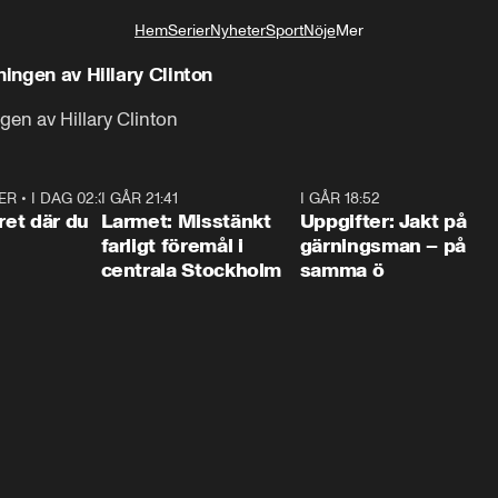
Hem
Serier
Nyheter
Sport
Nöje
Mer
Livsstil
ningen av Hillary Clinton
gen av Hillary Clinton
ER
•
I DAG 02:30
1:06
I GÅR 21:41
0:35
I GÅR 18:52
0:3
ret där du
Larmet: Misstänkt
Uppgifter: Jakt på
farligt föremål i
gärningsman – på
centrala Stockholm
samma ö