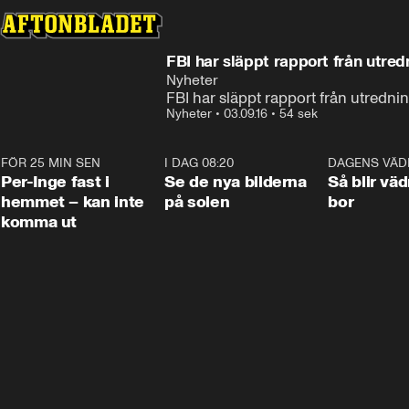
FBI har släppt rapport från utred
Nyheter
FBI har släppt rapport från utrednin
Nyheter
•
03.09.16
•
54 sek
FÖR 25 MIN SEN
1:26
I DAG 08:20
0:19
DAGENS VÄD
Per-Inge fast i
Se de nya bilderna
Så blir väd
hemmet – kan inte
på solen
bor
komma ut