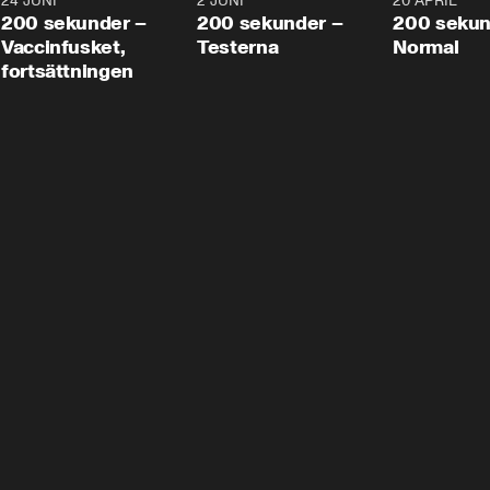
24 JUNI
5:00
2 JUNI
4:23
20 APRIL
200 sekunder –
200 sekunder –
200 sekun
Vaccinfusket,
Testerna
Normal
fortsättningen