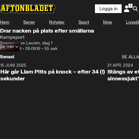
Logga in
Hem
Serier
Nyheter
Sport
Nöje
Livsstil
Drar nacken på plats efter smällarna
Kampsport
Svensson vs Laurén, dag 1
Se mer
Kampsport
•
05.09.16
•
55 sek
Senast
SE ALLA
15 JUNI 2025
0:40
21 APR. 2024
Här går Liam Pitts på knock – efter 34 (!)
Stängs av ef
sekunder
sinnessjukt