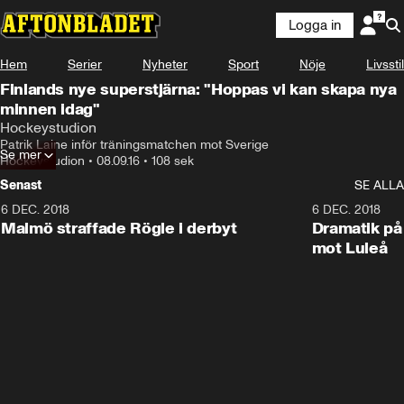
Logga in
Hem
Serier
Nyheter
Sport
Nöje
Livsstil
Finlands nye superstjärna: "Hoppas vi kan skapa nya
minnen idag"
Hockeystudion
Patrik Laine inför träningsmatchen mot Sverige
Se mer
Hockeystudion
•
08.09.16
•
108 sek
Senast
SE ALLA
6 DEC. 2018
0:50
6 DEC. 2018
Malmö straffade Rögle i derbyt
Dramatik på
mot Luleå