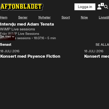
Logga in
Hem
Serier
Nyheter
Sport
Nöje
Livsstil
Intervju med Adam Tensta
WiMP Live sessions
Från WiMP Live Sessions
Se mer
WiMP Live sessions
•
18.07.16
•
5 min
Senast
SE ALLA
18 JULI 2016
9:20
18 JULI 2016
Konsert med Psyence Fiction
Konsert med