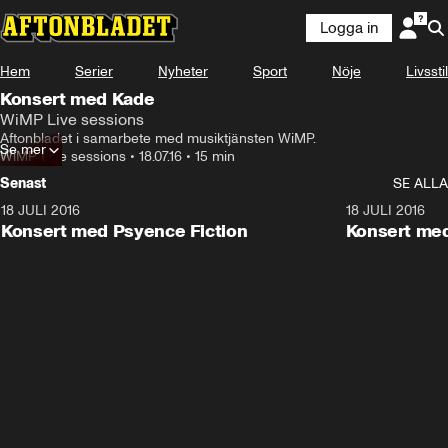
Logga in
Hem
Serier
Nyheter
Sport
Nöje
Livsstil
Konsert med Kade
WiMP Live sessions
Aftonbladet i samarbete med musiktjänsten WiMP.
Se mer
WiMP Live sessions
•
18.07.16
•
15 min
Senast
SE ALLA
18 JULI 2016
9:20
18 JULI 2016
Konsert med Psyence Fiction
Konsert med