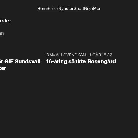
Hem
Serier
Nyheter
Sport
Nöje
Mer
Livsstil
akter
an
1:44
DAMALLSVENSKAN
•
I GÅR 18:52
0:4
r GIF Sundsvall
16-åring sänkte Rosengård
ter