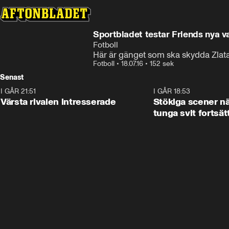
Sportbladet testar Friends nya v
Fotboll
Här är gänget som ska skydda Zlat
Fotboll
•
18.07.16
•
152 sek
Senast
I GÅR 21:51
0:31
I GÅR 18:53
Värsta rivalen intresserade
Stökiga scener nä
tunga svit fortsät