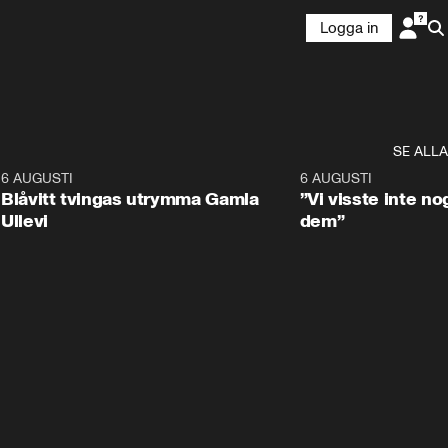
Logga in
SE ALLA
7
6 AUGUSTI
0:29
6 AUGUSTI
Blåvitt tvingas utrymma Gamla
”Vi visste inte n
Ullevi
dem”