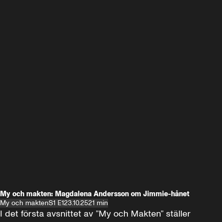
My och makten: Magdalena Andersson om Jimmie-hånet
My och makten
S1 E1
23.10.25
21 min
I det första avsnittet av ”My och Makten” ställer 