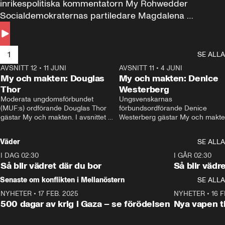
inrikespolitiska kommentatorn My Rohwedder 
Socialdemokraternas partiledare Magdalena 
Andersson till svars.
1
SE ALLA
AVSNITT 12
•
11 JUNI
26:27
AVSNITT 11
•
4 JUNI
2
My och makten: Douglas
My och makten: Denice
Thor
Westerberg
Moderata ungdomsförbundet 
Ungsvenskarnas 
(MUF:s) ordförande Douglas Thor 
förbundsordförande Denice 
gästar My och makten. I avsnittet 
Westerberg gästar My och makten.
diskuteras tonårsutvisningarna och 
avsnittet diskuteras migrationsfrå
hur Moderaterna ska locka väljare till 
och hur SD ska locka kvinnliga 
Väder
SE ALLA
valet i höst. 
väljare. 
I DAG 02:30
1:06
I GÅR 02:30
Så blir vädret där du bor
Så blir vädr
Senaste om konflikten i Mellanöstern
SE ALLA
NYHETER
•
17 FEB. 2025
0:45
NYHETER
•
16 F
500 dagar av krig i Gaza – se förödelsen
Nya vapen ti