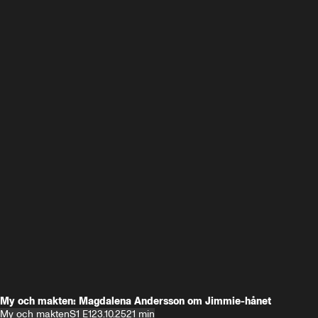
My och makten: Magdalena Andersson om Jimmie-hånet
My och makten
S1 E1
23.10.25
21 min