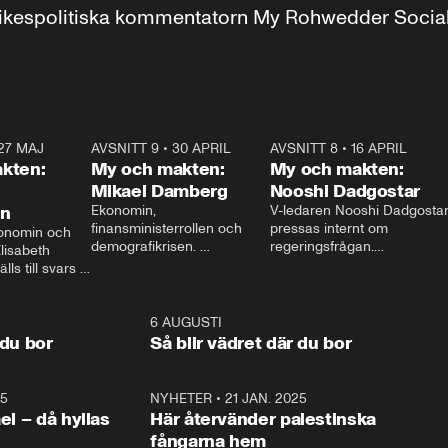
r inrikespolitiska kommentatorn My Rohwedder Soci
27 MAJ
3:51
AVSNITT 9
•
30 APRIL
24:00
AVSNITT 8
•
16 APRIL
25:1
kten:
My och makten:
My och makten:
Mikael Damberg
Nooshi Dadgostar
on
Ekonomin, 
V-ledaren Nooshi Dadgostar
finansministerrollen och 
pressas internt om 
onomin och 
demografikrisen. 
regeringsfrågan.

lisabeth 
Oppositionen ställs till svars 
I Aftonbladets 
ls till svars 
när Socialdemokraternas 
partiledarutfrågning ”My 
stern gästar 
Mikael Damberg gästar My 
och Makten” sätter hon ner 
My och Makten. 
och Makten. 
foten mot kritikerna:

1:06
6 AUGUSTI
1:0
– Vi ställer upp i val. Ska vi 
 du bor
Så blir vädret där du bor
vara med så sitter vi förstås 
25
1:22
NYHETER
•
21 JAN. 2025
0:5
ael – då hyllas
Här återvänder palestinska
fångarna hem