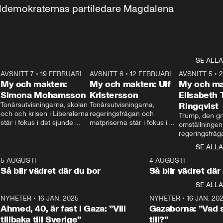
aldemokraternas partiledare Magdalena 
SE ALLA
7
AVSNITT 7
•
19 FEBRUARI
24:30
AVSNITT 6
•
12 FEBRUARI
27:30
AVSNITT 5
•
My och makten:
My och makten: Ulf
My och ma
Simona Mohamsson
Kristersson
Elisabeth
 
Tonårsutvisningarna, skolan 
Tonårsutvisningarna, 
Ringqvist
och och krisen i Liberalerna 
regeringsfrågan och 
Trump, den gr
står i fokus i det sjunde 
matpriserna står i fokus i 
omställningen
avsnittet av ”My och 
det sjätte avsnittet av ”My 
regeringsfråga
makten”. Se när 
och makten”. Se när 
centrum i det 
SE ALLA
Aftonbladets inrikespolitiska 
Aftonbladets inrikespolitiska 
avsnittet av ”
kommentator My 
kommentator My 
6
5 AUGUSTI
1:06
4 AUGUSTI
Makten”. Se nä
Rohwedder ställer 
Rohwedder ställer 
Så blir vädret där du bor
Så blir vädret där
Aftonbladets in
utbildnings- och 
statsminister Ulf Kristersson 
kommentator 
SE ALLA
integrationsminister Simona 
till svars.
Rohwedder stäl
Mohamsson till svars.
Centerpartiets
2
NYHETER
•
16 JAN. 2025
1:01
NYHETER
•
16 JAN. 20
Thand Ring till
Ahmed, 40, är fast i Gaza: ”Vill
Gazaborna: ”Vad s
tillbaka till Sverige”
till?”