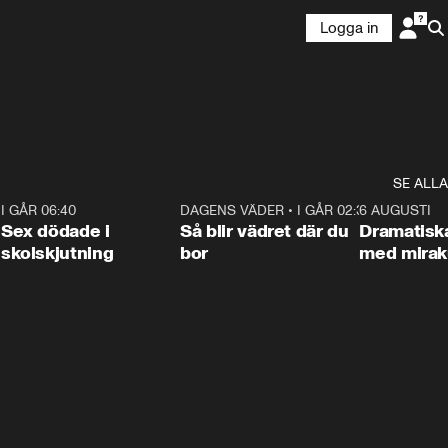
Logga in
SE ALLA
6
I GÅR 06:40
0:47
DAGENS VÄDER
•
I GÅR 02:30
1:06
6 AUGUSTI
Sex dödade i
Så blir vädret där du
Dramatisk
skolskjutning
bor
med miraku