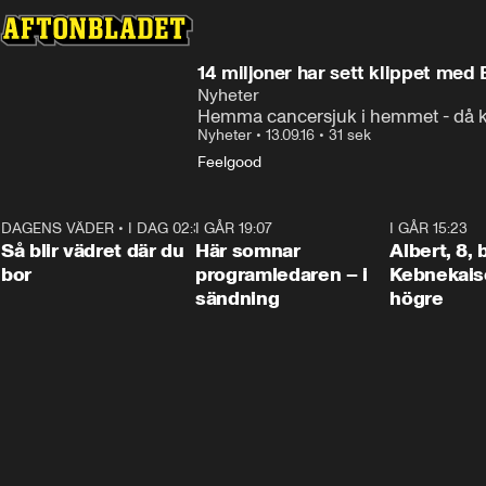
14 miljoner har sett klippet med 
Nyheter
Hemma cancersjuk i hemmet - då 
Nyheter
•
13.09.16
•
31 sek
Feelgood
DAGENS VÄDER
•
I DAG 02:30
1:06
I GÅR 19:07
0:45
I GÅR 15:23
Så blir vädret där du
Här somnar
Albert, 8,
bor
programledaren – i
Kebnekaise
sändning
högre