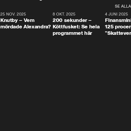
SE ALLA
3
25 NOV. 2025
31:05
8 OKT. 2025
4:29
4 JUNI 2025
Knutby – Vem
200 sekunder –
Finansmin
mördade Alexandra?
Köttfusket: Se hela
125 procent
programmet här
"Skattever
viktig uppg