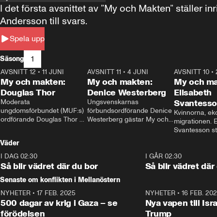
I det första avsnittet av ”My och Makten” ställe
Andersson till svars.
Spela upp
1
Säsong
AVSNITT 12
•
11 JUNI
26:27
AVSNITT 11
•
4 JUNI
23:40
AVSNITT 10
•
My och makten:
My och makten:
My och ma
Douglas Thor
Denice Westerberg
Elisabeth
Moderata 
Ungsvenskarnas 
Svantess
ungdomsförbundet (MUF:s) 
förbundsordförande Denice 
Kvinnorna, ek
ordförande Douglas Thor 
Westerberg gästar My och 
migrationen. E
gästar My och makten. I 
makten. I avsnittet 
Svantesson stäl
avsnittet diskuteras 
diskuteras migrationsfrågan 
när finansmini
Väder
tonårsutvisningarna och hur 
och hur SD ska locka 
Moderaterna ska locka 
kvinnliga väljare. 
I DAG 02:30
1:06
I GÅR 02:30
väljare till valet i höst. 
Så blir vädret där du bor
Så blir vädret där
Senaste om konflikten i Mellanöstern
NYHETER
•
17 FEB. 2025
0:45
NYHETER
•
16 FEB. 20
500 dagar av krig i Gaza – se
Nya vapen till Isr
förödelsen
Trump