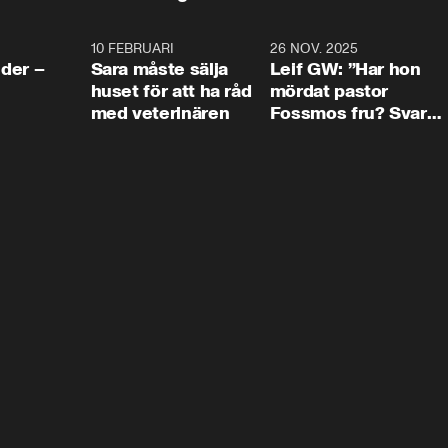
4:24
10 FEBRUARI
4:13
26 NOV. 2025
8:1
der –
Sara måste sälja
Leif GW: ”Har hon
huset för att ha råd
mördat pastor
med veterinären
Fossmos fru? Svar
nej.”