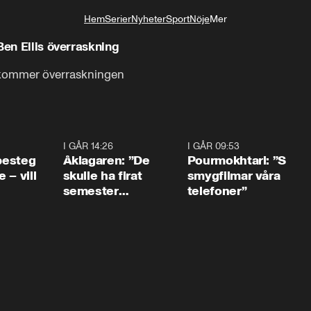
Hem
Serier
Nyheter
Sport
Nöje
Mer
Livsstil
Ben Ellis överraskning
kommer överraskningen
0:54
I GÅR 14:26
1:54
I GÅR 09:53
1:3
 besteg
Åklagaren: ”De
Pourmokhtari: ”S
 – vill
skulle ha firat
smygfilmar våra
semester
telefoner”
tillsammans”