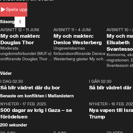
Spela upp
1
Säsong
AVSNITT 12
•
11 JUNI
26:27
AVSNITT 11
•
4 JUNI
23:40
AVSNITT 10
•
My och makten:
My och makten:
My och ma
Douglas Thor
Denice Westerberg
Elisabeth
Moderata 
Ungsvenskarnas 
Svantess
ungdomsförbundet (MUF:s) 
förbundsordförande Denice 
Kvinnorna, ek
ordförande Douglas Thor 
Westerberg gästar My och 
migrationen. E
gästar My och makten. I 
makten. I avsnittet 
Svantesson stäl
avsnittet diskuteras 
diskuteras migrationsfrågan 
när finansmini
Väder
tonårsutvisningarna och hur 
och hur SD ska locka 
Moderaterna ska locka 
kvinnliga väljare. 
I DAG 02:30
1:06
I GÅR 02:30
väljare till valet i höst. 
Så blir vädret där du bor
Så blir vädret där
Senaste om konflikten i Mellanöstern
NYHETER
•
17 FEB. 2025
0:45
NYHETER
•
16 FEB. 20
500 dagar av krig i Gaza – se
Nya vapen till Isr
förödelsen
Trump
200 sekunder