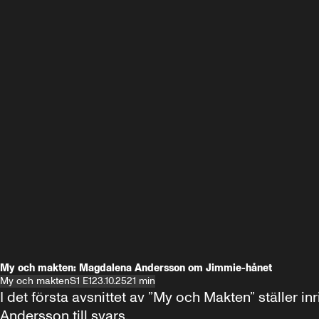
My och makten: Magdalena Andersson om Jimmie-hånet
My och makten
S1 E1
23.10.25
21 min
I det första avsnittet av ”My och Makten” ställe
Andersson till svars.