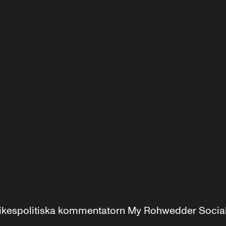
r inrikespolitiska kommentatorn My Rohwedder Soci