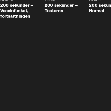
24 JUNI
5:00
2 JUNI
4:23
20 APRIL
200 sekunder –
200 sekunder –
200 sekun
Vaccinfusket,
Testerna
Normal
fortsättningen