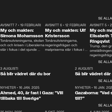
SE ALLA
7
AVSNITT 7
•
19 FEBRUARI
24:30
AVSNITT 6
•
12 FEBRUARI
27:30
AVSNITT 5
•
My och makten:
My och makten: Ulf
My och ma
Simona Mohamsson
Kristersson
Elisabeth
 
Tonårsutvisningarna, skolan 
Tonårsutvisningarna, 
Ringqvist
och och krisen i Liberalerna 
regeringsfrågan och 
Trump, den gr
står i fokus i det sjunde 
matpriserna står i fokus i 
omställningen
avsnittet av ”My och 
det sjätte avsnittet av ”My 
regeringsfråga
makten”. Se när 
och makten”. Se när 
centrum i det 
SE ALLA
Aftonbladets inrikespolitiska 
Aftonbladets inrikespolitiska 
avsnittet av ”
kommentator My 
kommentator My 
6
3 AUGUSTI
1:06
2 AUGUSTI
Makten”. Se nä
Rohwedder ställer 
Rohwedder ställer 
Så blir vädret där du bor
Så blir vädret där
Aftonbladets in
utbildnings- och 
statsminister Ulf Kristersson 
kommentator 
SE ALLA
integrationsminister Simona 
till svars.
Rohwedder stäl
Mohamsson till svars.
Centerpartiets
2
NYHETER
•
16 JAN. 2025
1:01
NYHETER
•
16 JAN. 20
Thand Ring till
Ahmed, 40, är fast i Gaza: ”Vill
Gazaborna: ”Vad s
tillbaka till Sverige”
till?”
SE ALLA