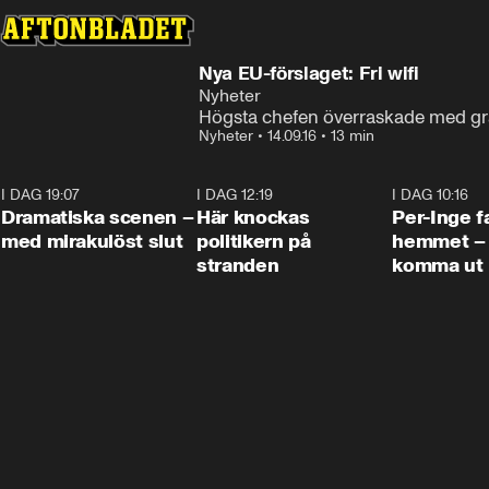
Nya EU-förslaget: Fri wifi
Nyheter
Högsta chefen överraskade med grat
Nyheter
•
14.09.16
•
13 min
I DAG 19:07
0:42
I DAG 12:19
0:45
I DAG 10:16
Dramatiska scenen –
Här knockas
Per-Inge fa
med mirakulöst slut
politikern på
hemmet – 
stranden
komma ut