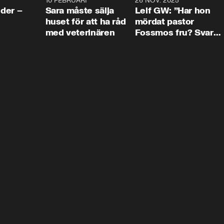
4:24
10 FEBRUARI
4:13
26 NOV. 2025
8:1
der –
Sara måste sälja
Leif GW: ”Har hon
huset för att ha råd
mördat pastor
med veterinären
Fossmos fru? Svar
nej.”