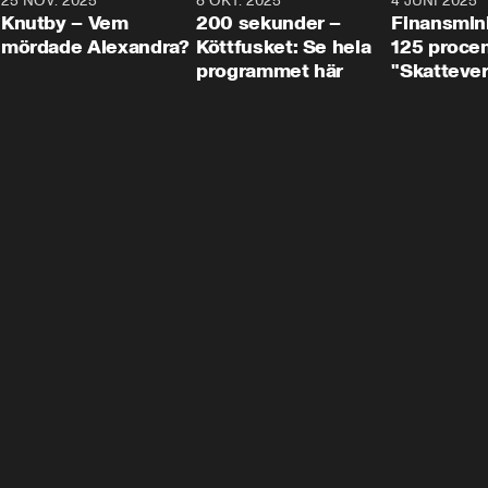
3
25 NOV. 2025
31:05
8 OKT. 2025
4:29
4 JUNI 2025
Knutby – Vem
200 sekunder –
Finansmin
mördade Alexandra?
Köttfusket: Se hela
125 procent
programmet här
"Skattever
viktig uppg