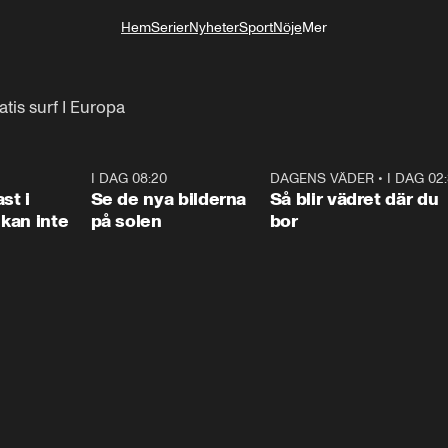
Hem
Serier
Nyheter
Sport
Nöje
Mer
Livsstil
is surf I Europa
1:26
I DAG 08:20
0:31
DAGENS VÄDER
•
I DAG 02
1:0
st i
Se de nya bilderna
Så blir vädret där du
kan inte
på solen
bor