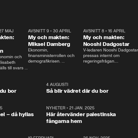
27 MAJ
3:51
AVSNITT 9
•
30 APRIL
24:00
AVSNITT 8
•
16 APRIL
25:1
kten:
My och makten:
My och makten:
Mikael Damberg
Nooshi Dadgostar
on
Ekonomin, 
V-ledaren Nooshi Dadgostar
finansministerrollen och 
pressas internt om 
onomin och 
demografikrisen. 
regeringsfrågan.

lisabeth 
Oppositionen ställs till svars 
I Aftonbladets 
ls till svars 
när Socialdemokraternas 
partiledarutfrågning ”My 
stern gästar 
Mikael Damberg gästar My 
och Makten” sätter hon ner 
My och Makten. 
och Makten. 
foten mot kritikerna:

1:06
4 AUGUSTI
1:0
– Vi ställer upp i val. Ska vi 
 du bor
Så blir vädret där du bor
vara med så sitter vi förstås 
25
1:22
NYHETER
•
21 JAN. 2025
0:5
ael – då hyllas
Här återvänder palestinska
fångarna hem