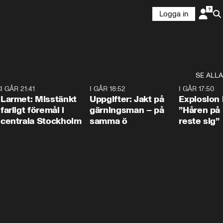
Logga in
SE ALLA
:30
6
I GÅR 21:41
0:35
I GÅR 18:52
0:33
I GÅR 17:50
Larmet: Misstänkt
Uppgifter: Jakt på
Explosion 
farligt föremål i
gärningsman – på
”Håren på
centrala Stockholm
samma ö
reste sig”