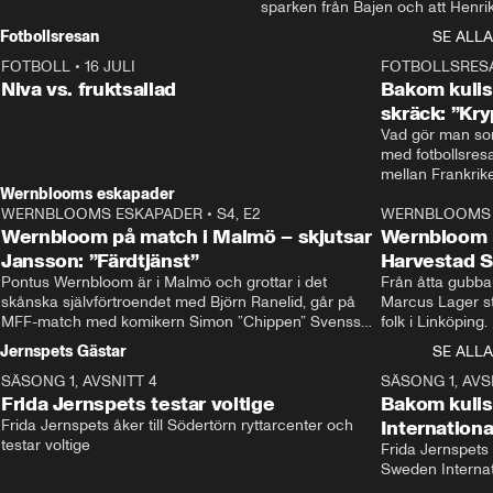
sparken från Bajen och att Henrik
Rydström tar över
Fotbollsresan
SE ALLA
FOTBOLL
•
16 JULI
0:44
FOTBOLLSRES
Niva vs. fruktsallad
Bakom kulis
skräck: ”Kry
Vad gör man som
med fotbollsres
Wernblooms eskapader
WERNBLOOMS ESKAPADER
•
S4, E2
38:23
WERNBLOOMS 
Wernbloom på match i Malmö – skjutsar
Wernbloom 
Jansson: ”Färdtjänst”
Harvestad 
Pontus Wernbloom är i Malmö och grottar i det 
Från åtta gubbar 
skånska självförtroendet med Björn Ranelid, går på 
Marcus Lager sta
MFF-match med komikern Simon ”Chippen” Svensson 
folk i Linköping
och hjälper skadade stjärnbacken Pontus Jansson 
och Wernbloom kl
Jernspets Gästar
SE ALLA
hem. 
SÄSONG 1, AVSNITT 4
13:37
SÄSONG 1, AVS
Frida Jernspets testar voltige
Bakom kuli
Frida Jernspets åker till Södertörn ryttarcenter och 
Internation
testar voltige
Frida Jernspets 
Sweden Interna