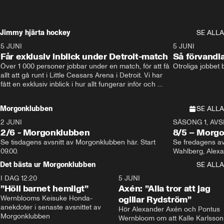
Jimmy hjärta hockey
SE ALLA
5 JUNI
11:14
5 JUNI
Får exklusiv inblick under Detroit-match
Så förvandl
Över 1 000 personer jobbar under en match, för att få 
Otroliga jobbet
allt att gå runt i Little Ceasars Arena i Detroit. Vi har 
fått en exklusiv inblick i hur allt fungerar inför och 
under match i världens bästa hockeyliga
Morgonklubben
SE ALLA
2 JUNI
SÄSONG 1, AVSN
2/6 - Morgonklubben
8/5 – Morg
Se tisdagens avsnitt av Morgonklubben här. Start 
Se fredagens av
09.00. 
Det bästa ur Morgonklubben
SE ALLA
I DAG 12:20
1:14
5 JUNI
”Höll barnet hemligt”
Axén: ”Alla tror att jag
Wernblooms Keisuke Honda-
ogillar Rydström”
anekdoter i senaste avsnittet av 
Hör Alexander Axén och Pontus 
Morgonklubben
Wernbloom om att Kalle Karlsson 