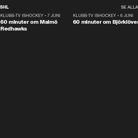
SHL
SE ALLA
KLUBB-TV ISHOCKEY
•
7 JUNI
1:02:53
KLUBB-TV ISHOCKEY
•
6 JUNI
1:0
Plus
60 minuter om Malmö
60 minuter om Björklöve
Redhawks