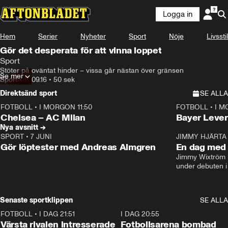
Logga in
Hem
Serier
Nyheter
Sport
Nöje
Livsstil
Gör det desperata för att vinna loppet
Sport
Stöter på oväntat hinder – vissa går nästan över gränsen
Se mer
Sport
•
14.09.16
•
50 sek
Direktsänd sport
SE ALLA
FOTBOLL
•
I MORGON 11:50
FOTBOLL
•
I M
Plus
Plus
Chelsea – AC Milan
Bayer Lever
Nya avsnitt →
SPORT
•
7 JUNI
16:36
JIMMY HJÄRTA
Gör löptester med Andreas Almgren
En dag med 
Jimmy Wixtröm 
under debuten i
Senaste sportklippen
SE ALLA
FOTBOLL
•
I DAG 21:51
0:31
I DAG 20:55
Värsta rivalen intresserade
Fotbollsarena bombad