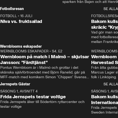
sparken från Bajen och att Henrik
Rydström tar över
Fotbollsresan
SE ALLA
FOTBOLL
•
16 JULI
0:44
FOTBOLLSRES
Niva vs. fruktsallad
Bakom kulis
skräck: ”Kry
Vad gör man som
med fotbollsres
Wernblooms eskapader
WERNBLOOMS ESKAPADER
•
S4, E2
38:23
WERNBLOOMS 
Wernbloom på match i Malmö – skjutsar
Wernbloom 
Jansson: ”Färdtjänst”
Harvestad 
Pontus Wernbloom är i Malmö och grottar i det 
Från åtta gubbar 
skånska självförtroendet med Björn Ranelid, går på 
Marcus Lager sta
MFF-match med komikern Simon ”Chippen” Svensson 
folk i Linköping
och hjälper skadade stjärnbacken Pontus Jansson 
och Wernbloom kl
Jernspets Gästar
SE ALLA
hem. 
SÄSONG 1, AVSNITT 4
13:37
SÄSONG 1, AVS
Frida Jernspets testar voltige
Bakom kuli
Frida Jernspets åker till Södertörn ryttarcenter och 
Internation
testar voltige
Frida Jernspets 
Sweden Interna