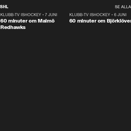
SHL
SE ALLA
KLUBB-TV ISHOCKEY
•
7 JUNI
1:02:53
KLUBB-TV ISHOCKEY
•
6 JUNI
1:0
Plus
60 minuter om Malmö
60 minuter om Björklöve
Redhawks