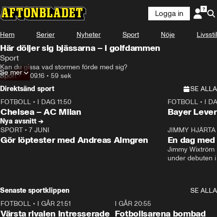
Logga in
Hem
Serier
Nyheter
Sport
Nöje
Livsstil
Här döljer sig bjässarna – i golfdammen
Sport
Kan du gissa vad stormen förde med sig?
Se mer
Sport
•
16.09.16
•
59 sek
Direktsänd sport
SE ALLA
FOTBOLL
•
I DAG 11:50
FOTBOLL
•
I D
Plus
Plus
Chelsea – AC Milan
Bayer Lever
Nya avsnitt →
SPORT
•
7 JUNI
16:36
JIMMY HJÄRTA
Gör löptester med Andreas Almgren
En dag med 
Jimmy Wixtröm 
under debuten i
Senaste sportklippen
SE ALLA
FOTBOLL
•
I GÅR 21:51
0:31
I GÅR 20:55
Värsta rivalen intresserade
Fotbollsarena bombad