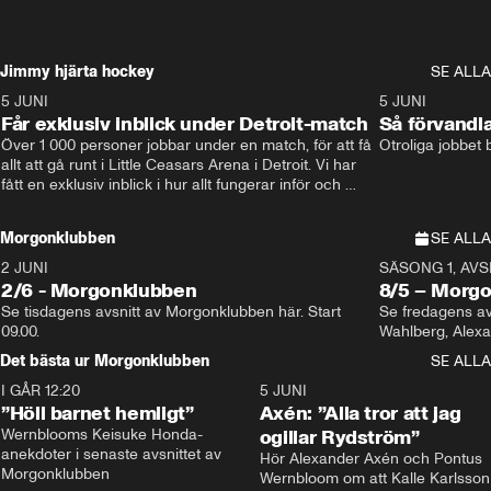
Jimmy hjärta hockey
SE ALLA
5 JUNI
11:14
5 JUNI
Får exklusiv inblick under Detroit-match
Så förvandl
Över 1 000 personer jobbar under en match, för att få 
Otroliga jobbet
allt att gå runt i Little Ceasars Arena i Detroit. Vi har 
fått en exklusiv inblick i hur allt fungerar inför och 
under match i världens bästa hockeyliga
Morgonklubben
SE ALLA
2 JUNI
SÄSONG 1, AVSN
2/6 - Morgonklubben
8/5 – Morg
Se tisdagens avsnitt av Morgonklubben här. Start 
Se fredagens av
09.00. 
Det bästa ur Morgonklubben
SE ALLA
I GÅR 12:20
1:14
5 JUNI
”Höll barnet hemligt”
Axén: ”Alla tror att jag
Wernblooms Keisuke Honda-
ogillar Rydström”
anekdoter i senaste avsnittet av 
Hör Alexander Axén och Pontus 
Morgonklubben
Wernbloom om att Kalle Karlsson 