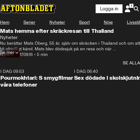
Logga in
Hem
Serier
Nyheter
Sport
Nöje
Livsstil
Mats hemma efter skräckresan till Thailand
Nyheter
Nu berättar Mats Öberg, 55 år, själv om skräcken i Thailand och om att 
bli ofrivilligt känd. Mats blev dödssjuk på en resa och när 
Se mer
försäkringsbolaget inte hjälpte till startade hans barn en insamling.
Nyheter
•
17.09.16
•
5 min
SE ALLA
I DAG 09:53
1:36
I DAG 06:40
Pourmokhtari: S smygfilmar
Sex dödade i skolskjutni
våra telefoner