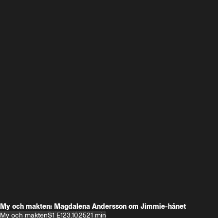
My och makten: Magdalena Andersson om Jimmie-hånet
My och makten
S1 E1
23.10.25
21 min