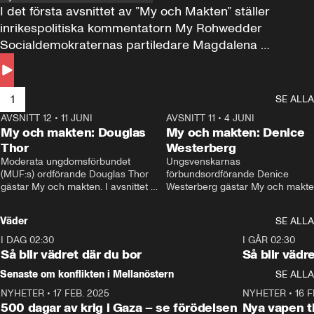
I det första avsnittet av ”My och Makten” ställer 
inrikespolitiska kommentatorn My Rohwedder 
Socialdemokraternas partiledare Magdalena 
Andersson till svars.
1
SE ALLA
AVSNITT 12
•
11 JUNI
26:27
AVSNITT 11
•
4 JUNI
2
My och makten: Douglas
My och makten: Denice
Thor
Westerberg
Moderata ungdomsförbundet 
Ungsvenskarnas 
(MUF:s) ordförande Douglas Thor 
förbundsordförande Denice 
gästar My och makten. I avsnittet 
Westerberg gästar My och makten.
diskuteras tonårsutvisningarna och 
avsnittet diskuteras migrationsfrå
hur Moderaterna ska locka väljare till 
och hur SD ska locka kvinnliga 
Väder
SE ALLA
valet i höst. 
väljare. 
I DAG 02:30
1:06
I GÅR 02:30
Så blir vädret där du bor
Så blir vädr
Senaste om konflikten i Mellanöstern
SE ALLA
NYHETER
•
17 FEB. 2025
0:45
NYHETER
•
16 F
500 dagar av krig i Gaza – se förödelsen
Nya vapen ti