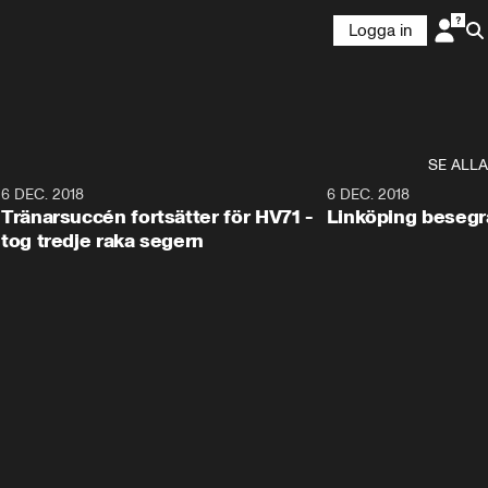
Logga in
SE ALLA
6
6 DEC. 2018
0:50
6 DEC. 2018
Tränarsuccén fortsätter för HV71 -
Linköping besegr
tog tredje raka segern