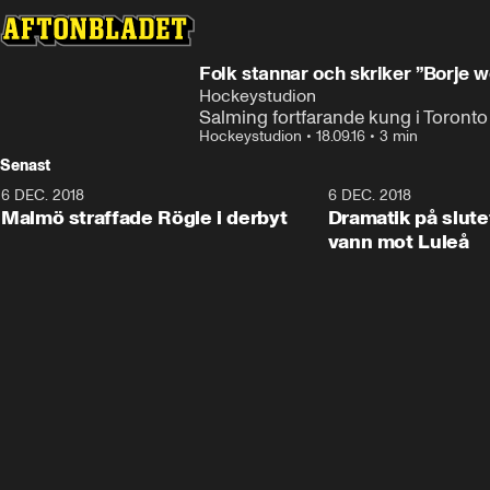
Folk stannar och skriker ”Borje 
Hockeystudion
Salming fortfarande kung i Toronto
Hockeystudion
•
18.09.16
•
3 min
Senast
6 DEC. 2018
0:50
6 DEC. 2018
Malmö straffade Rögle i derbyt
Dramatik på slute
vann mot Luleå