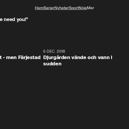
Hem
Serier
Nyheter
Sport
Nöje
Mer
Livsstil
we need you!”
0:35
6 DEC. 2018
0:5
t - men Färjestad
Djurgården vände och vann i
sudden