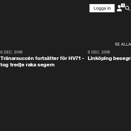
Logga in
SE ALLA
6
6 DEC. 2018
0:50
6 DEC. 2018
Tränarsuccén fortsätter för HV71 -
Linköping besegr
tog tredje raka segern