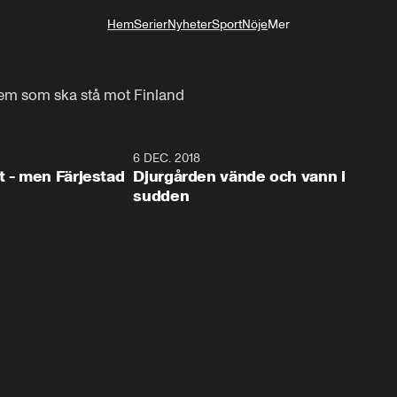
Hem
Serier
Nyheter
Sport
Nöje
Mer
Livsstil
m som ska stå mot Finland
0:35
6 DEC. 2018
0:5
t - men Färjestad
Djurgården vände och vann i
sudden