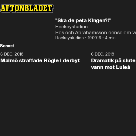
"Ska de peta Kingen?!"
Hockeystudion
Ros och Abrahamsson oense om ve
Hockeystudion
•
19.09.16
•
4 min
Senast
6 DEC. 2018
0:50
6 DEC. 2018
Malmö straffade Rögle i derbyt
Dramatik på slute
vann mot Luleå