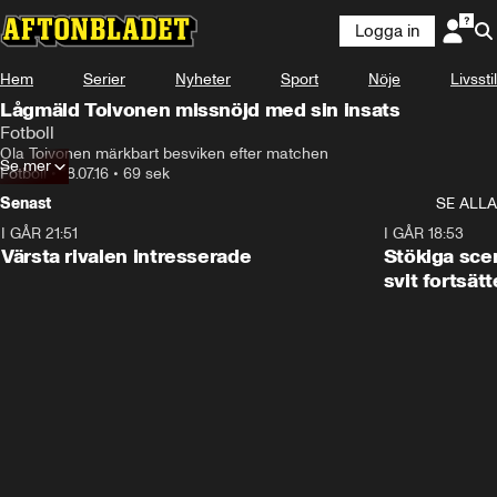
Logga in
Hem
Serier
Nyheter
Sport
Nöje
Livsstil
Lågmäld Toivonen missnöjd med sin insats
Fotboll
Ola Toivonen märkbart besviken efter matchen
Se mer
Fotboll
•
18.07.16
•
69 sek
Senast
SE ALLA
I GÅR 21:51
0:31
I GÅR 18:53
Värsta rivalen intresserade
Stökiga sce
svit fortsätt