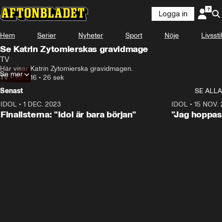
Logga in
Hem
Serier
Nyheter
Sport
Nöje
Livsstil
Se Katrin Zytomierskas gravidmage
TV
Här visar Katrin Zytomierska gravidmagen.
Se mer
TV
•
19.09.16
•
26 sek
Senast
SE ALLA
IDOL
•
1 DEC. 2023
0:56
IDOL
•
15 NOV.
Finalisterna: "Idol är bara början"
"Jag hoppas 