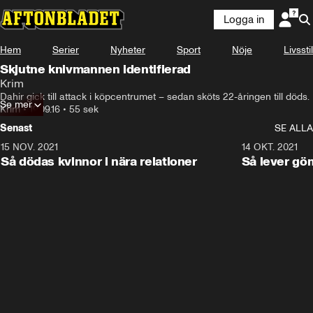
Logga in
Hem
Serier
Nyheter
Sport
Nöje
Livsstil
Skjutne knivmannen identifierad
Krim
Dahir gick till attack i köpcentrumet – sedan sköts 22-åringen till döds.
Se mer
Krim
•
19.09.16
•
55 sek
Senast
SE ALLA
15 NOV. 2021
3:28
14 OKT. 2021
Så dödas kvinnor i nära relationer
Så lever gö