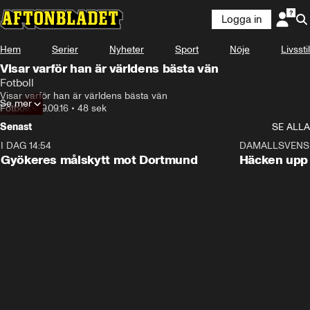
Logga in
Hem
Serier
Nyheter
Sport
Nöje
Livsstil
Visar varför han är världens bästa vän
Fotboll
Visar varför han är världens bästa vän
Se mer
Fotboll
•
19.09.16
•
48 sek
Senast
SE ALLA
I DAG 14:54
1:21
DAMALLSVENS
Gyökeres målskytt mot Dortmund
Häcken upp 