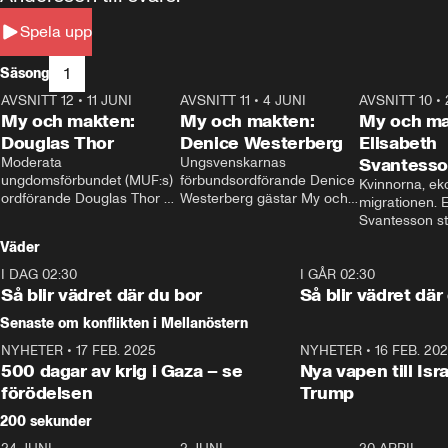
Spela upp
1
Säsong
AVSNITT 12
•
11 JUNI
26:27
AVSNITT 11
•
4 JUNI
23:40
AVSNITT 10
•
My och makten:
My och makten:
My och ma
Douglas Thor
Denice Westerberg
Elisabeth
Moderata 
Ungsvenskarnas 
Svantess
ungdomsförbundet (MUF:s) 
förbundsordförande Denice 
Kvinnorna, ek
ordförande Douglas Thor 
Westerberg gästar My och 
migrationen. E
gästar My och makten. I 
makten. I avsnittet 
Svantesson stäl
avsnittet diskuteras 
diskuteras migrationsfrågan 
när finansmini
Väder
tonårsutvisningarna och hur 
och hur SD ska locka 
Moderaterna ska locka 
kvinnliga väljare. 
I DAG 02:30
1:06
I GÅR 02:30
väljare till valet i höst. 
Så blir vädret där du bor
Så blir vädret där
Senaste om konflikten i Mellanöstern
NYHETER
•
17 FEB. 2025
0:45
NYHETER
•
16 FEB. 20
500 dagar av krig i Gaza – se
Nya vapen till Isr
förödelsen
Trump
200 sekunder