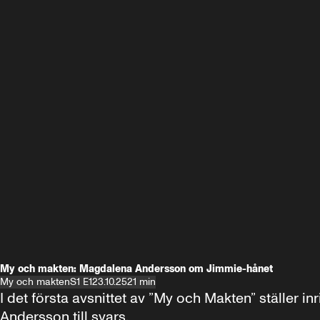
My och makten: Magdalena Andersson om Jimmie-hånet
My och makten
S1 E1
23.10.25
21 min
I det första avsnittet av ”My och Makten” ställe
Andersson till svars.