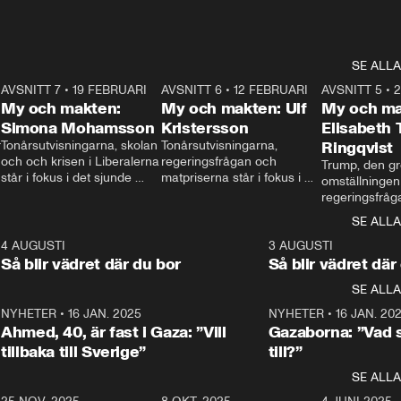
SE ALLA
7
AVSNITT 7
•
19 FEBRUARI
24:30
AVSNITT 6
•
12 FEBRUARI
27:30
AVSNITT 5
•
My och makten:
My och makten: Ulf
My och ma
Simona Mohamsson
Kristersson
Elisabeth
 
Tonårsutvisningarna, skolan 
Tonårsutvisningarna, 
Ringqvist
och och krisen i Liberalerna 
regeringsfrågan och 
Trump, den gr
står i fokus i det sjunde 
matpriserna står i fokus i 
omställningen
avsnittet av ”My och 
det sjätte avsnittet av ”My 
regeringsfråga
makten”. Se när 
och makten”. Se när 
centrum i det 
SE ALLA
Aftonbladets inrikespolitiska 
Aftonbladets inrikespolitiska 
avsnittet av ”
kommentator My 
kommentator My 
6
4 AUGUSTI
1:06
3 AUGUSTI
Makten”. Se nä
Rohwedder ställer 
Rohwedder ställer 
Så blir vädret där du bor
Så blir vädret där
Aftonbladets in
utbildnings- och 
statsminister Ulf Kristersson 
kommentator 
SE ALLA
integrationsminister Simona 
till svars.
Rohwedder stäl
Mohamsson till svars.
Centerpartiets
2
NYHETER
•
16 JAN. 2025
1:01
NYHETER
•
16 JAN. 20
Thand Ring till
Ahmed, 40, är fast i Gaza: ”Vill
Gazaborna: ”Vad s
tillbaka till Sverige”
till?”
SE ALLA