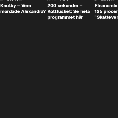
3
25 NOV. 2025
31:05
8 OKT. 2025
4:29
4 JUNI 2025
Knutby – Vem
200 sekunder –
Finansmin
mördade Alexandra?
Köttfusket: Se hela
125 procent
programmet här
"Skattever
viktig uppg