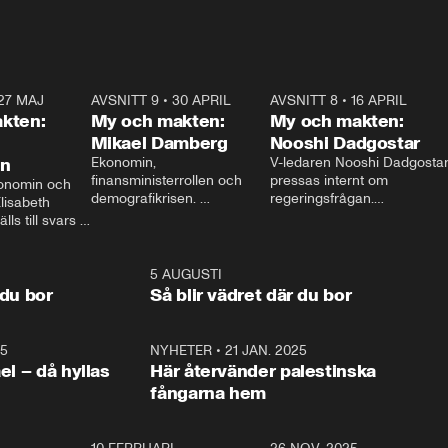
27 MAJ
3:51
AVSNITT 9
•
30 APRIL
24:00
AVSNITT 8
•
16 APRIL
25:1
kten:
My och makten:
My och makten:
Mikael Damberg
Nooshi Dadgostar
on
Ekonomin, 
V-ledaren Nooshi Dadgostar
finansministerrollen och 
pressas internt om 
onomin och 
demografikrisen. 
regeringsfrågan.

lisabeth 
Oppositionen ställs till svars 
I Aftonbladets 
ls till svars 
när Socialdemokraternas 
partiledarutfrågning ”My 
stern gästar 
Mikael Damberg gästar My 
och Makten” sätter hon ner 
My och Makten. 
och Makten. 
foten mot kritikerna:

1:06
5 AUGUSTI
1:0
– Vi ställer upp i val. Ska vi 
 du bor
Så blir vädret där du bor
vara med så sitter vi förstås 
25
1:22
NYHETER
•
21 JAN. 2025
0:5
ael – då hyllas
Här återvänder palestinska
fångarna hem