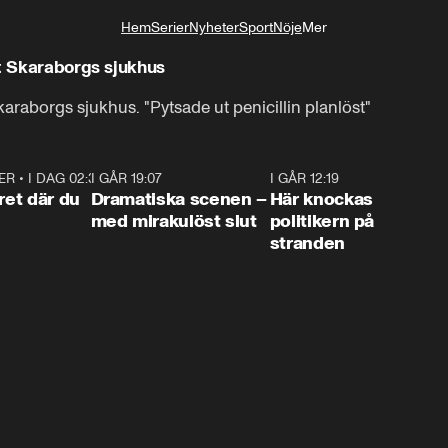
Hem
Serier
Nyheter
Sport
Nöje
Mer
Livsstil
ot Skaraborgs sjukhus
karaborgs sjukhus. "Pytsade ut penicillin planlöst"
ER
•
I DAG 02:30
1:06
I GÅR 19:07
0:42
I GÅR 12:19
0:4
ret där du
Dramatiska scenen –
Här knockas
med mirakulöst slut
politikern på
stranden