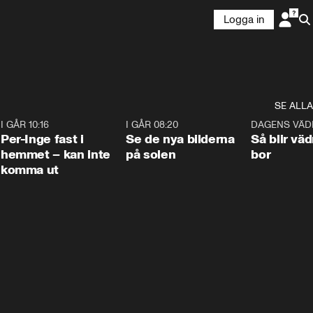
Logga in
SE ALLA
5
I GÅR 10:16
1:26
I GÅR 08:20
0:31
DAGENS VÄD
Per-Inge fast i
Se de nya bilderna
Så blir väd
hemmet – kan inte
på solen
bor
komma ut