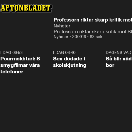
Professorn riktar skarp kritik m
Nyheter
Professorn riktar skarp kritik mot S
Nyheter
•
20.09.16
•
63 sek
I DAG 09:53
1:36
I DAG 06:40
0:47
DAGENS VÄD
Pourmokhtari: S
Sex dödade i
Så blir väd
smygfilmar våra
skolskjutning
bor
telefoner