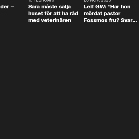
4:24
10 FEBRUARI
4:13
26 NOV. 2025
8:1
der –
Sara måste sälja
Leif GW: ”Har hon
huset för att ha råd
mördat pastor
med veterinären
Fossmos fru? Svar
nej.”