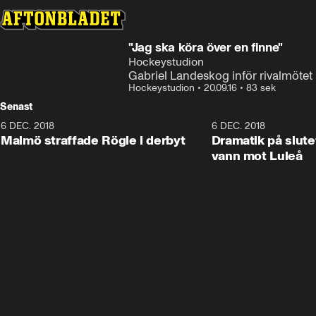
"Jag ska köra över en finne"
Hockeystudion
Gabriel Landeskog inför rivalmöte
Hockeystudion
•
20.09.16
•
83 sek
Senast
6 DEC. 2018
0:50
6 DEC. 2018
Malmö straffade Rögle i derbyt
Dramatik på slute
vann mot Luleå