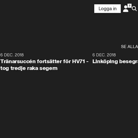
Logga in
SE ALLA
6
6 DEC. 2018
0:50
6 DEC. 2018
Tränarsuccén fortsätter för HV71 -
Linköping besegr
tog tredje raka segern