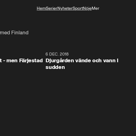
Hem
Serier
Nyheter
Sport
Nöje
Mer
Livsstil
t med Finland
0:35
6 DEC. 2018
0:5
t - men Färjestad
Djurgården vände och vann i
sudden