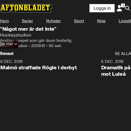
Logga in
Hem
Serier
Nyheter
Sport
Nöje
Livsstil
"Något mer är det inte"
Hockeystudion
Avslöjar knepet som gör duon livsfarlig
Se mer
Hockeystudion
•
20.09.16
•
65 sek
Senast
SE ALLA
6 DEC. 2018
0:50
6 DEC. 2018
Malmö straffade Rögle i derbyt
Dramatik på
mot Luleå