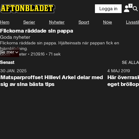
Logga in
Hem
Serier
Nyheter
Sport
Nöje
Livsstil
Flickorna räddade sin pappa
Goda nyheter
Flickorna räddade sin pappa. Hjälteinsats när pappan fick en 
hjärnblödning.
Se mer
Goda nyheter
•
21.09.16
•
71 sek
Senast
SE ALLA
30 JAN. 2025
0:59
4 MAJ 2019
Matsparproffset Hillevi Arkel delar med
Här överrask
sig av sina bästa tips
eget bröllop