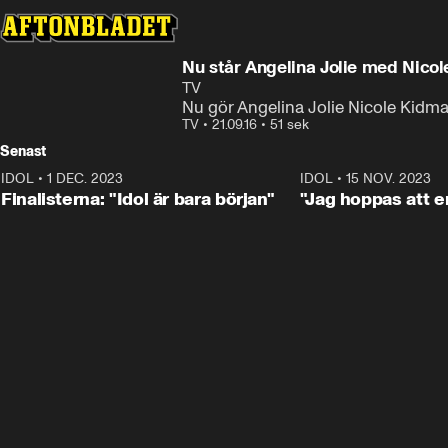
Nu står Angelina Jolie med Nico
TV
Nu gör Angelina Jolie Nicole Kidma
TV
•
21.09.16
•
51 sek
Senast
IDOL
•
1 DEC. 2023
0:56
IDOL
•
15 NOV. 2023
Finalisterna: "Idol är bara början"
"Jag hoppas att en