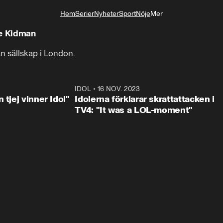
Hem
Serier
Nyheter
Sport
Nöje
Mer
Livsstil
le Kidman
n sällskap i London.
1:23
IDOL
•
16 NOV. 2023
0:3
 tjej vinner Idol"
Idolerna förklarar skrattattacken i
TV4: "It was a LOL-moment"