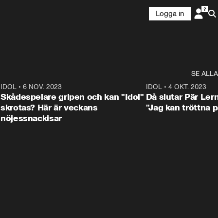
Logga in
SE ALLA
1
IDOL
•
6 NOV. 2023
3:25
IDOL
•
4 OKT. 2023
Skådespelare gripen och kan "Idol"
Då slutar Pär Ler
skrotas? Här är veckans
"Jag kan tröttna på
nöjessnackisar