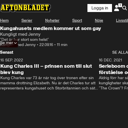
Logga in
Hem
Serier
Nyheter
Sport
Nöje
Livsstil
Kungahusets medlem kommer ut som gay
Kungligt med Jenny
”Det är hur stort som helst”
Se mer
Kungligt med Jenny
•
22.09.16
•
11 min
Senast
SE ALLA
16 SEP. 2022
3:40
16 DEC. 2021
Kung Charles III – prinsen som till slut
Serieboom o
blev kung
förståelse o
Kung Charles var 73 år när tog över tronen efter sin 
Aldrig förr har 
mamma drottning Elizabeth. Nu är det Charles tur att 
kungligheter ska
representera kungahuset och Storbritannien och sätta 
”The Crown”? Frå
sin egen prägel på den kungliga rollen.
Storbritannien. 
förståelse och h
kungahuset komm
kungaserier är 