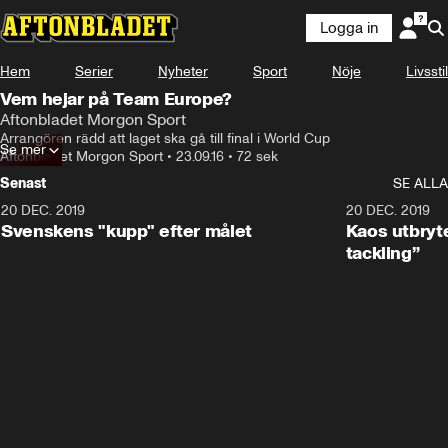
Logga in
Hem
Serier
Nyheter
Sport
Nöje
Livsstil
Vem hejar på Team Europe?
Aftonbladet Morgon Sport
Arrangören rädd att laget ska gå till final i World Cup
Se mer
Aftonbladet Morgon Sport
•
23.09.16
•
72 sek
Senast
SE ALLA
20 DEC. 2019
0:44
20 DEC. 2019
Svenskens "kupp" efter målet
Kaos utbryte
tackling”