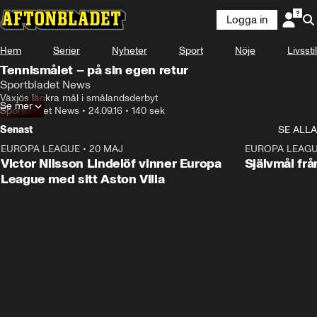
Logga in
Hem
Serier
Nyheter
Sport
Nöje
Livsstil
Tennismålet – på sin egen retur
Sportbladet News
Växjös läckra mål i smålandsderbyt
Se mer
Sportbladet News
•
24.09.16
•
140 sek
Senast
SE ALLA
EUROPA LEAGUE
•
20 MAJ
1:32
EUROPA LEAG
Victor Nilsson Lindelöf vinner Europa
Självmål frå
League med sitt Aston Villa