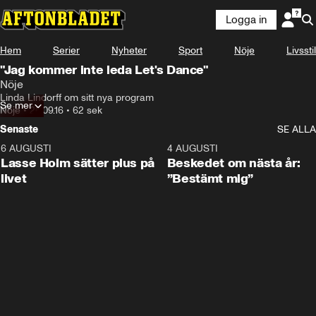
Logga in
Hem
Serier
Nyheter
Sport
Nöje
Livsstil
"Jag kommer inte leda Let's Dance"
Nöje
Linda Lindorff om sitt nya program
Se mer
Nöje
•
26.09.16
•
62 sek
Senaste
SE ALLA
6 AUGUSTI
1:04
4 AUGUSTI
Lasse Holm sätter plus på
Beskedet om nästa år:
livet
”Bestämt mig”